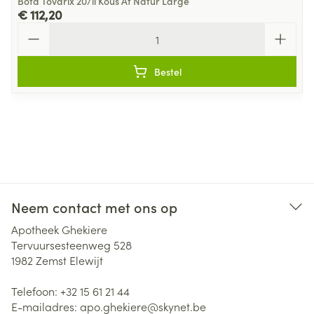
Bota Tovarix 20/ii Kous At Natur Large
€ 112,20
Aantal
Bestel
Neem contact met ons op
Apotheek Ghekiere
Tervuursesteenweg 528
1982
Zemst Elewijt
Telefoon:
+32 15 61 21 44
E-mailadres:
apo.ghekiere@
skynet.be