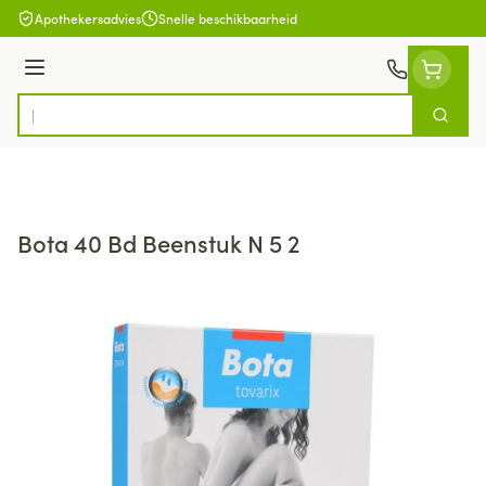
Ga naar de inhoud
Apothekersadvies
Snelle beschikbaarheid
Menu
Zoek
Product, merk, categorie...
Bota 40 Bd Beenstuk N 5 2