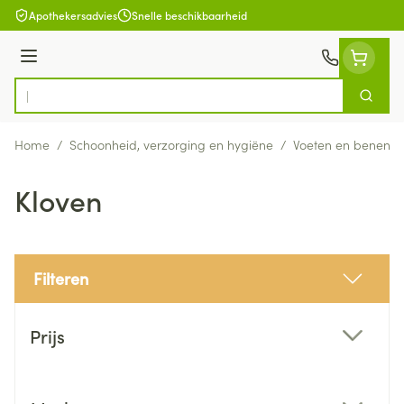
Ga naar de inhoud
Apothekersadvies
Snelle beschikbaarheid
Menu
Zoek
Product, merk, categorie...
Home
/
Schoonheid, verzorging en hygiëne
/
Voeten en benen
/
Kloven
Filteren
Doorgaan naar productlijst
Prijs
filter