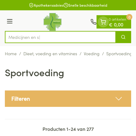
Dia 1 van 1
Ga naar de inhoud
Apothekersadvies
Snelle beschikbaarheid
0
0 artikelen
Menu
€ 0,00
Zoek
Product, merk, categorie...
Home
/
Dieet, voeding en vitamines
/
Voeding
/
Sportvoeding
Sportvoeding
Filteren
Producten
1
-
24
van
277