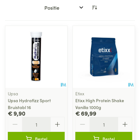
Sorteer op:
Upsa
Etixx
Upsa Hydrafizz Sport
Etixx High Protein Shake
Bruistabl 16
Vanilla 1000g
€ 9,90
€ 69,99
Aantal
Aantal
Bestel
Bestel