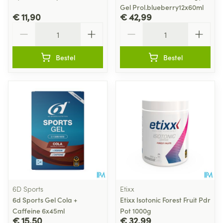
Gel Prol.blueberry12x60ml
€ 11,90
€ 42,99
Aantal
Aantal
Bestel
Bestel
6D Sports
Etixx
6d Sports Gel Cola +
Etixx Isotonic Forest Fruit Pdr
Caffeine 6x45ml
Pot 1000g
€ 15,50
€ 32,99