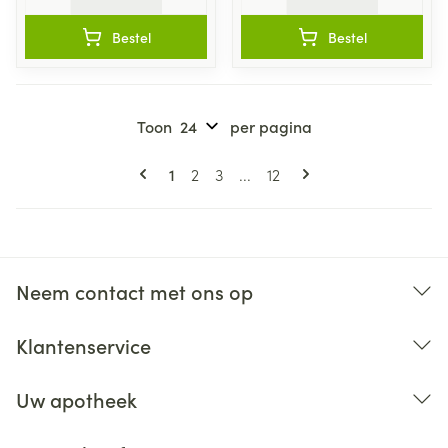
Bestel
Bestel
Toon
per pagina
Pagina's
U lees momenteel pagina
Pagina
Pagina
Pagina
1
2
3
...
12
Neem contact met ons op
Klantenservice
Uw apotheek