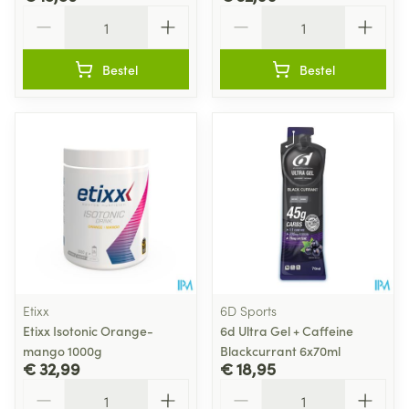
Aantal
Aantal
Bestel
Bestel
Etixx
6D Sports
Etixx Isotonic Orange-
6d Ultra Gel + Caffeine
mango 1000g
Blackcurrant 6x70ml
€ 32,99
€ 18,95
Aantal
Aantal