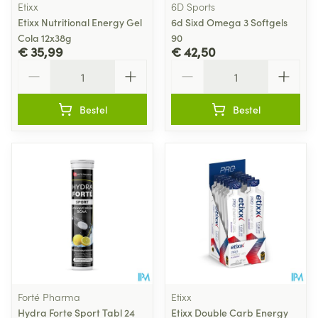
Etixx
6D Sports
Etixx Nutritional Energy Gel
6d Sixd Omega 3 Softgels
Cola 12x38g
90
€ 35,99
€ 42,50
Aantal
Aantal
Bestel
Bestel
Forté Pharma
Etixx
Hydra Forte Sport Tabl 24
Etixx Double Carb Energy