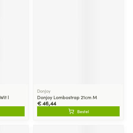
DonJoy
Wit l
Donjoy Lombostrap 21cm M
€ 46,44
Bestel