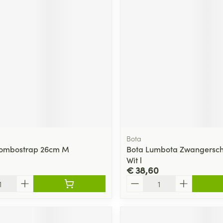
Bota
Lombostrap 26cm M
Bota Lumbota Zwangersc
Wit l
€ 38,60
Aantal