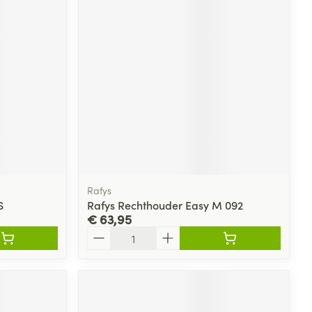
rende
Parfums en
geurproducten
Rafys
S
Rafys Rechthouder Easy M 092
€ 63,95
CBD
Aantal