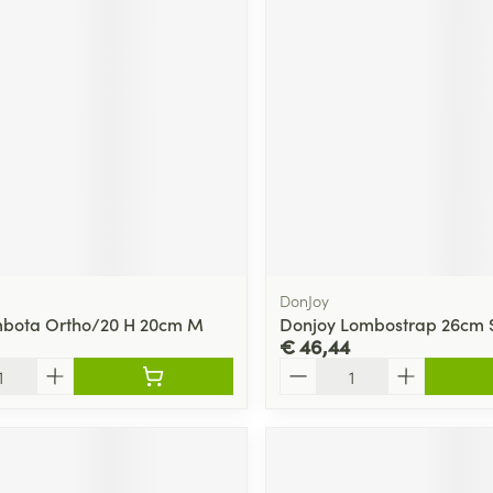
ging
Supplementen
Insectenwe
Mondmaskers
middelen
ssen
 -
id
d
DonJoy
mbota Ortho/20 H 20cm M
Donjoy Lombostrap 26cm 
€ 46,44
Zelfbruiner
Scheren
Aantal