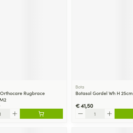
Bota
 Orthocare Rugbrace
Botasol Gordel Wh H 25cm
 M2
0
€ 41,50
Aantal