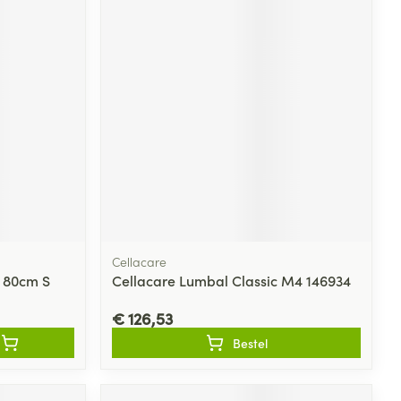
Cellacare
 80cm S
Cellacare Lumbal Classic M4 146934
€ 126,53
Bestel