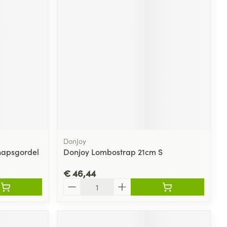
DonJoy
hapsgordel
Donjoy Lombostrap 21cm S
€ 46,44
Aantal