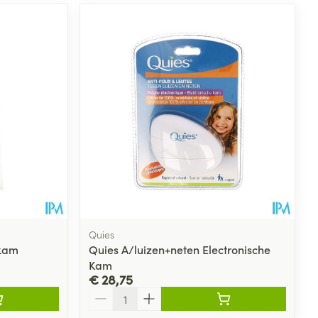
Quies
nkam
Quies A/luizen+neten Electronische
Kam
€ 28,75
Aantal