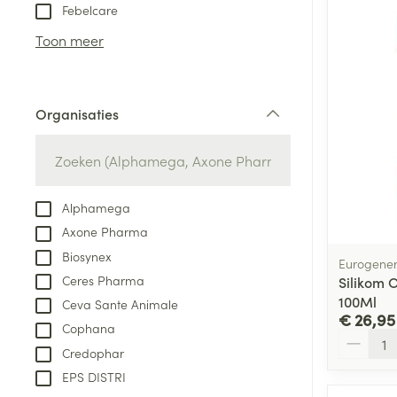
Aerosol toestel
kloven
Tabletten
Febelcare
Aerosol access
Blaren
Creme, gel en 
Toon meer
Zuurstof
Eelt
Eksteroog - lik
Ademhalingsste
Organisaties
Toon meer
filter
Spieren en gew
Specifiek voor
Alphamega
Naalden en spu
Axone Pharma
Lichaamsverzo
Infecties
Biosynex
Spuiten
Eurogener
Deodorant
Ceres Pharma
Silikom 
Oplossing voor 
Gezichtsverzor
100Ml
Ceva Sante Animale
Naalden
€ 26,95
Luizen
Cophana
Aantal
Naalden voor i
Credophar
pennaalden
EPS DISTRI
Diagnostica