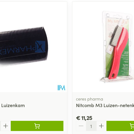
ceres pharma
 Luizenkam
Nitcomb M3 Luizen-nete
€ 11,25
Aantal