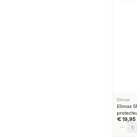
Elimax
Elimax S
protecte
€ 19,95
Aantal