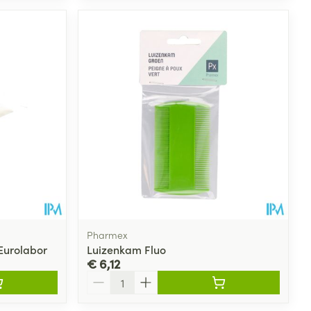
Pharmex
Eurolabor
Luizenkam Fluo
€ 6,12
Aantal