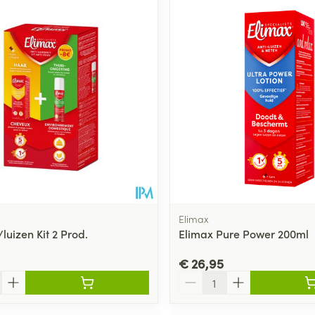
Toon meer
ging
Supplementen
Insectenwe
Mondmaskers
middelen
ssen
 -
id
d
Elimax
luizen Kit 2 Prod.
Elimax Pure Power 200ml
Zelfbruiner
Scheren
€ 26,95
Aantal