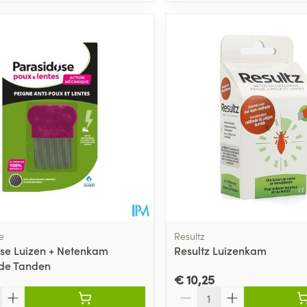
e
Resultz
se Luizen + Netenkam
Resultz Luizenkam
de Tanden
€ 10,25
Aantal