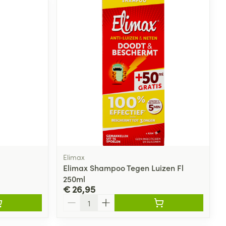
rende
Parfums en
geurproducten
Elimax
Elimax Shampoo Tegen Luizen Fl
250ml
CBD
€ 26,95
Aantal