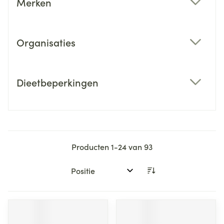
Merken
filter
Organisaties
filter
Dieetbeperkingen
filter
Producten
1
-
24
van
93
Sorteer op: