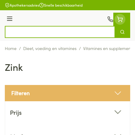
Ga naar de inhoud
Apothekersadvies
Snelle beschikbaarheid
Menu
Zoek
Product, merk, categorie...
Home
/
Dieet, voeding en vitamines
/
Vitamines en supplemente
Zink
Filteren
Doorgaan naar productlijst
Prijs
filter