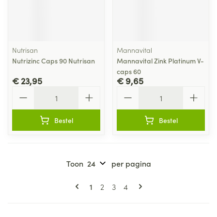
Nutrisan
Mannavital
Nutrizinc Caps 90 Nutrisan
Mannavital Zink Platinum V-
caps 60
€ 23,95
€ 9,65
Aantal
Aantal
Bestel
Bestel
Toon
per pagina
Pagina's
U lees momenteel pagina
Pagina
Pagina
Pagina
1
2
3
4