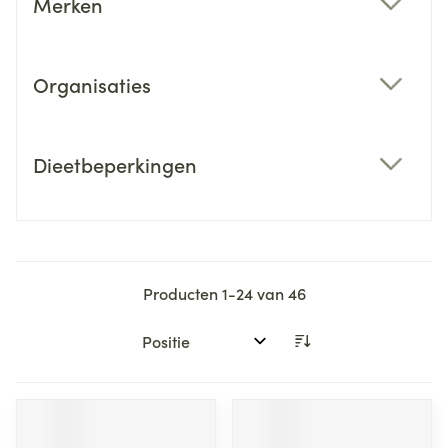
Merken
filter
Organisaties
filter
Dieetbeperkingen
filter
Producten
1
-
24
van
46
Sorteer op: