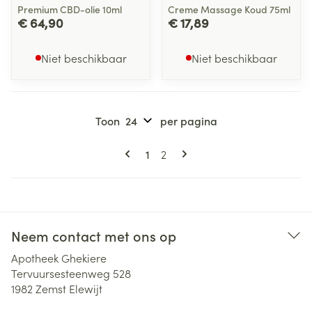
Premium CBD-olie 10ml
Creme Massage Koud 75ml
€ 64,90
€ 17,89
Niet beschikbaar
Niet beschikbaar
Toon
per pagina
Pagina's
U lees momenteel pagina
Pagina
1
2
Neem contact met ons op
Apotheek Ghekiere
Tervuursesteenweg 528
1982
Zemst Elewijt