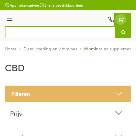
Ga naar de inhoud
Apothekersadvies
Snelle beschikbaarheid
Menu
Zoek
Product, merk, categorie...
Home
/
Dieet, voeding en vitamines
/
Vitamines en supplemente
CBD
Filteren
Doorgaan naar productlijst
Prijs
filter