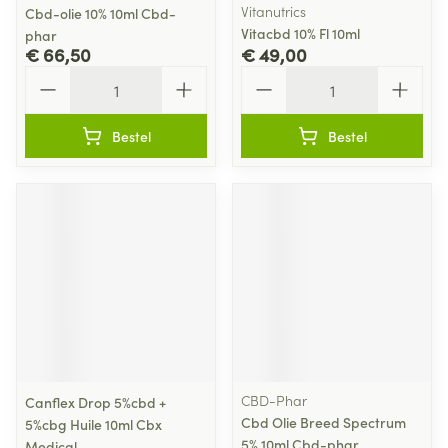
Vitanutrics
Cbd-olie 10% 10ml Cbd-
Vitacbd 10% Fl 10ml
phar
€ 66,50
€ 49,00
Aantal
Aantal
Bestel
Bestel
CBD-Phar
Canflex Drop 5%cbd +
Cbd Olie Breed Spectrum
5%cbg Huile 10ml Cbx
5% 10ml Cbd-phar
Medical