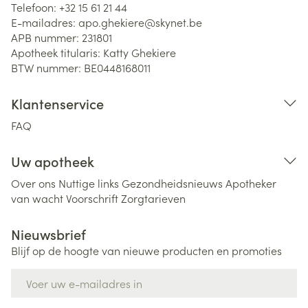
Telefoon:
+32 15 61 21 44
E-mailadres:
apo.ghekiere@
skynet.be
APB nummer:
231801
Apotheek titularis:
Katty Ghekiere
BTW nummer:
BE0448168011
Klantenservice
FAQ
Uw apotheek
Over ons
Nuttige links
Gezondheidsnieuws
Apotheker
van wacht
Voorschrift
Zorgtarieven
Nieuwsbrief
Blijf op de hoogte van nieuwe producten en promoties
E-mail adres