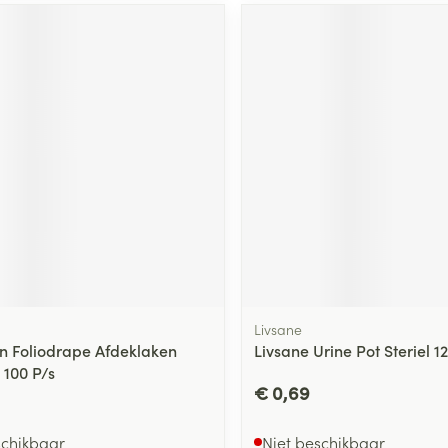
ging
Supplementen
Insectenwe
Mondmaskers
middelen
ssen
 -
id
d
Zelfbruiner
Scheren
Livsane
 Foliodrape Afdeklaken
Livsane Urine Pot Steriel 1
100 P/s
€ 0,69
schikbaar
Niet beschikbaar