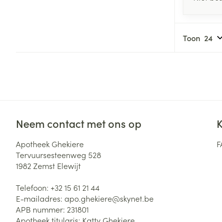
Toon
Neem contact met ons op
K
Apotheek Ghekiere
F
Tervuursesteenweg 528
1982
Zemst Elewijt
Telefoon:
+32 15 61 21 44
E-mailadres:
apo.ghekiere@
skynet.be
APB nummer:
231801
Apotheek titularis:
Katty Ghekiere