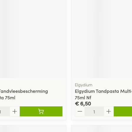
Elgydium
Tandvleesbescherming
Elgydium Tandpasta Multi
ta 75ml
75ml Nf
€ 6,50
Aantal