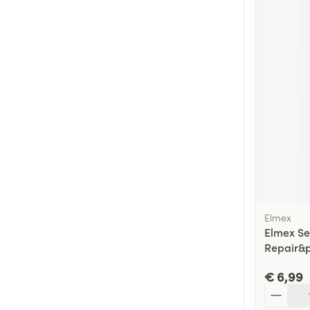
Elmex
Elmex Sen
Repair&p
€ 6,99
Aantal