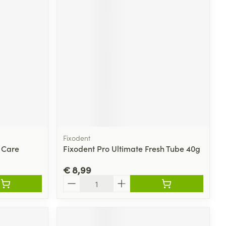
rende
Parfums en
geurproducten
Fixodent
 Care
Fixodent Pro Ultimate Fresh Tube 40g
CBD
€ 8,99
Aantal