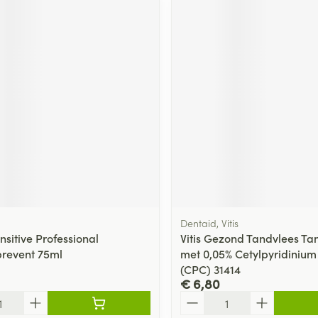
Dentaid, Vitis
sitive Professional
Vitis Gezond Tandvlees T
revent 75ml
met 0,05% Cetylpyridinium
(CPC) 31414
€ 6,80
Aantal