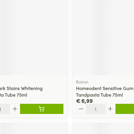
ging
Supplementen
Insectenwe
Mondmaskers
middelen
ssen
 -
id
d
Boiron
ark Stains Whitening
Homeodent Sensitive Gum
ta Tube 75ml
Tandpasta Tube 75ml
Zelfbruiner
Scheren
€ 6,99
Aantal