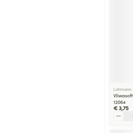
Lohmann 
Vliwasoft
12064
€ 3,75
Aantal