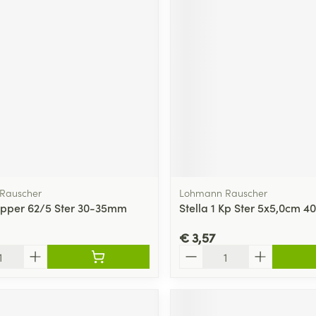
ging
Supplementen
Insectenwe
Mondmaskers
middelen
ssen
 -
id
d
Rauscher
Lohmann Rauscher
epper 62/5 Ster 30-35mm
Stella 1 Kp Ster 5x5,0cm 4
Zelfbruiner
Scheren
€ 3,57
Aantal