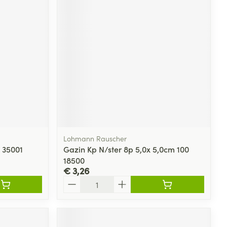
rende
Parfums en
geurproducten
Lohmann Rauscher
0 35001
Gazin Kp N/ster 8p 5,0x 5,0cm 100
18500
CBD
€ 3,26
Aantal