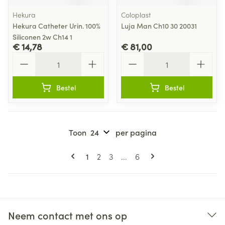
Hekura
Coloplast
Hekura Catheter Urin. 100%
Luja Man Ch10 30 20031
Siliconen 2w Ch14 1
€ 14,78
€ 81,00
Aantal
Aantal
Bestel
Bestel
Toon
per pagina
Pagina's
U lees momenteel pagina
Pagina
Pagina
Pagina
1
2
3
...
6
Neem contact met ons op