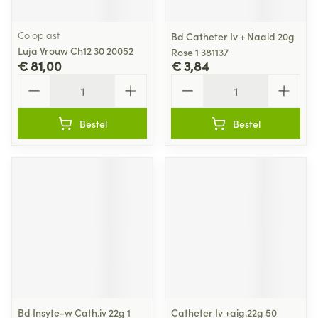
Coloplast
Bd Catheter Iv + Naald 20g
Luja Vrouw Ch12 30 20052
Rose 1 381137
€ 81,00
€ 3,84
Aantal
Aantal
Bestel
Bestel
Bd Insyte-w Cath.iv 22g 1
Catheter Iv +aig.22g 50