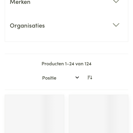
Merken
filter
Organisaties
filter
Producten
1
-
24
van
124
Sorteer op: