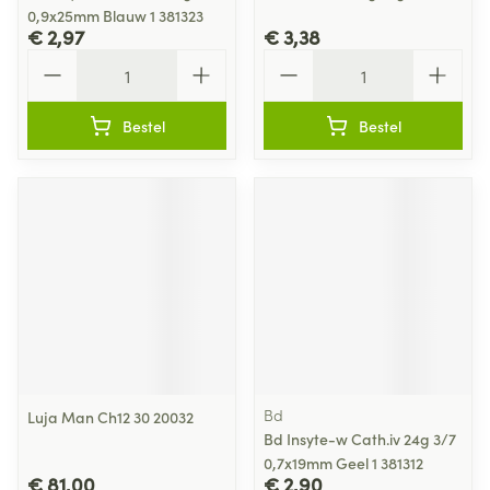
0,9x25mm Blauw 1 381323
€ 2,97
€ 3,38
Aantal
Aantal
Bestel
Bestel
Bd
Luja Man Ch12 30 20032
Bd Insyte-w Cath.iv 24g 3/7
0,7x19mm Geel 1 381312
€ 81,00
€ 2,90