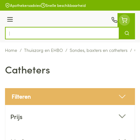
Ga naar de inhoud
Apothekersadvies
Snelle beschikbaarheid
Menu
Zoek
Product, merk, categorie...
Home
/
Thuiszorg en EHBO
/
Sondes, baxters en catheters
/
Ca
Catheters
Filteren
Doorgaan naar productlijst
Prijs
filter