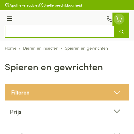
Ga naar de inhoud
Apothekersadvies
Snelle beschikbaarheid
Menu
Zoek
Product, merk, categorie...
Home
/
Dieren en insecten
/
Spieren en gewrichten
Spieren en gewrichten
Filteren
Doorgaan naar productlijst
Prijs
filter