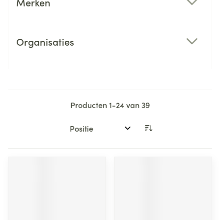
Merken
filter
Organisaties
filter
Producten
1
-
24
van
39
Sorteer op: