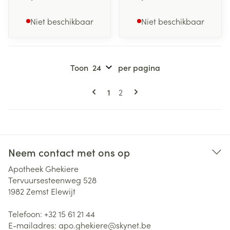
Niet beschikbaar
Niet beschikbaar
Toon
per pagina
Pagina's
U lees momenteel pagina
Pagina
1
2
Neem contact met ons op
Apotheek Ghekiere
Tervuursesteenweg 528
1982
Zemst Elewijt
Telefoon:
+32 15 61 21 44
E-mailadres:
apo.ghekiere@
skynet.be