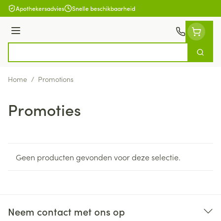
Ga naar de inhoud
Apothekersadvies
Snelle beschikbaarheid
Menu
Zoek
Product, merk, categorie...
Home
/
Promotions
Promoties
Geen producten gevonden voor deze selectie.
Neem contact met ons op