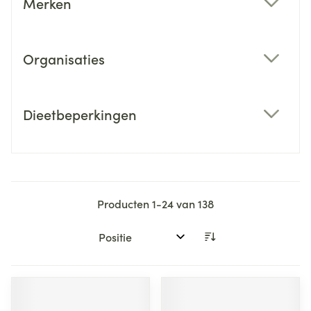
Merken
filter
Organisaties
filter
Dieetbeperkingen
filter
Producten
1
-
24
van
138
Sorteer op: