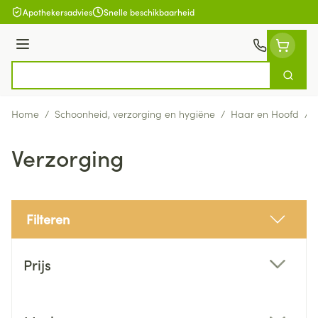
Ga naar de inhoud
Apothekersadvies
Snelle beschikbaarheid
Menu
Zoek
Product, merk, categorie...
Home
/
Schoonheid, verzorging en hygiëne
/
Haar en Hoofd
/
Verzorging
Filteren
Doorgaan naar productlijst
Prijs
filter