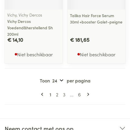
Vichy, Vichy Dercos
Talika Hair Force Serum
Vichy Dercos
30ml +booster Galet-peigne
Voedend&herstellend Sh
200ml
€ 14,10
€ 181,65
Niet beschikbaar
Niet beschikbaar
Toon
per pagina
Pagina's
U lees momenteel pagina
Pagina
Pagina
Pagina
1
2
3
...
6
Neem contact met ons op