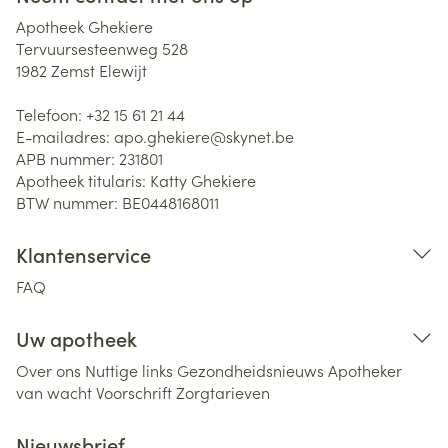
Apotheek Ghekiere
Tervuursesteenweg 528
1982
Zemst Elewijt
Telefoon:
+32 15 61 21 44
E-mailadres:
apo.ghekiere@
skynet.be
APB nummer:
231801
Apotheek titularis:
Katty Ghekiere
BTW nummer:
BE0448168011
Klantenservice
FAQ
Uw apotheek
Over ons
Nuttige links
Gezondheidsnieuws
Apotheker
van wacht
Voorschrift
Zorgtarieven
Nieuwsbrief