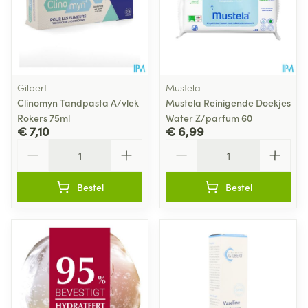
Gilbert
Mustela
Clinomyn Tandpasta A/vlek
Mustela Reinigende Doekjes
Rokers 75ml
Water Z/parfum 60
€ 7,10
€ 6,99
Aantal
Aantal
Bestel
Bestel