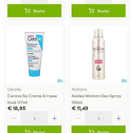
Bestel
Bestel
CeraVe
Axitrans
Cerave Sa Creme A/ruwe
Axideo Woman Deo Spray
Huid 177ml
150ml
€ 18,95
€ 11,49
Aantal
Aantal
Bestel
Bestel