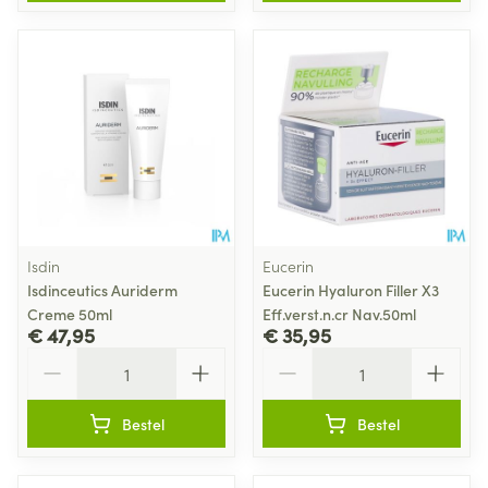
Isdin
Eucerin
Isdinceutics Auriderm
Eucerin Hyaluron Filler X3
Creme 50ml
Eff.verst.n.cr Nav.50ml
€ 47,95
€ 35,95
Aantal
Aantal
Bestel
Bestel