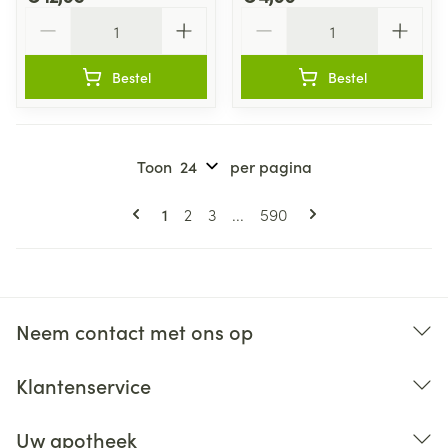
Aantal
Aantal
Bestel
Bestel
Toon
per pagina
Pagina's
U lees momenteel pagina
Pagina
Pagina
Pagina
1
2
3
...
590
Neem contact met ons op
Klantenservice
Uw apotheek