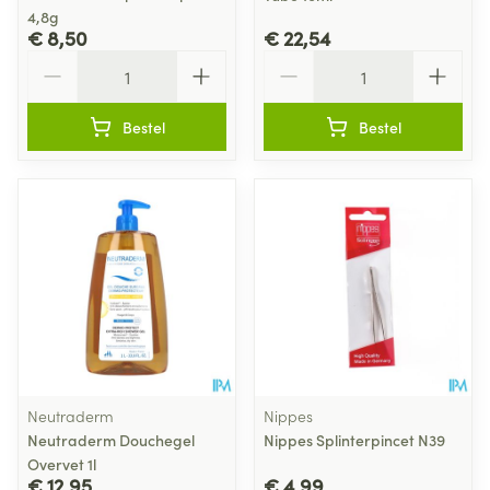
4,8g
€ 8,50
€ 22,54
Aantal
Aantal
Bestel
Bestel
Neutraderm
Nippes
Neutraderm Douchegel
Nippes Splinterpincet N39
Overvet 1l
€ 12,95
€ 4,99