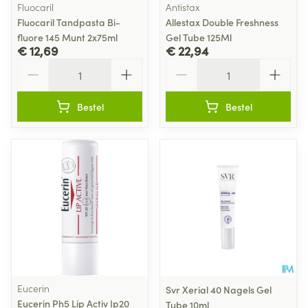
Fluocaril
Antistax
Fluocaril Tandpasta Bi-
Allestax Double Freshness
fluore 145 Munt 2x75ml
Gel Tube 125Ml
€ 12,69
€ 22,94
Aantal
Aantal
Bestel
Bestel
Eucerin
Svr Xerial 40 Nagels Gel
Eucerin Ph5 Lip Activ Ip20
Tube 10ml