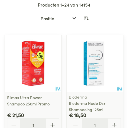
Producten
1
-
24
van
14154
Sorteer op:
Bioderma
Elimax Ultra Power
Bioderma Node Ds+
Shampoo 250ml Promo
Shampooing 125ml
€ 21,50
€ 18,50
Aantal
Aantal