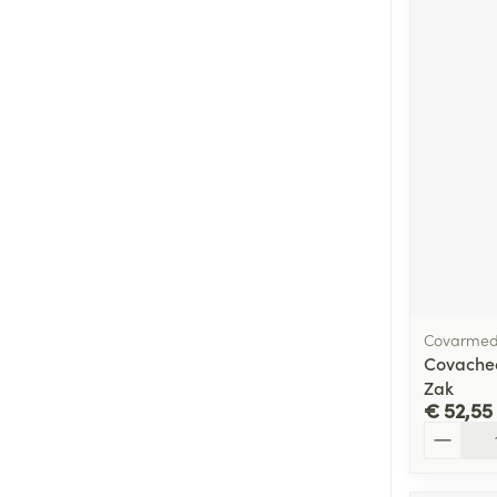
Covarme
Covachec
Zak
€ 52,55
Aantal