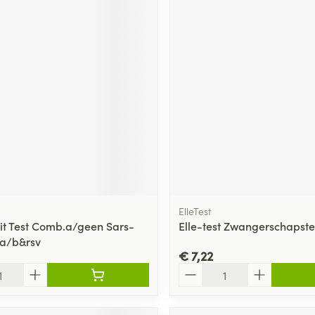
ElleTest
kit Test Comb.a/geen Sars-
Elle-test Zwangerschapste
.a/b&rsv
€ 7,22
Aantal