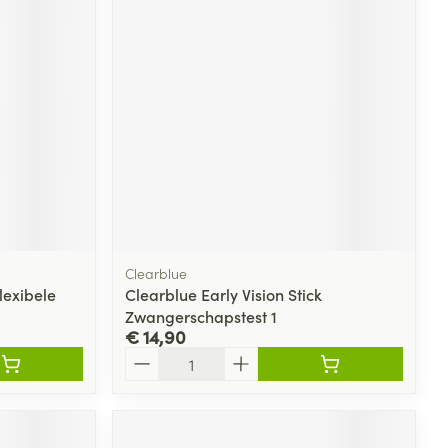
rende
Parfums en
geurproducten
Clearblue
lexibele
Clearblue Early Vision Stick
Zwangerschapstest 1
CBD
€ 14,90
Aantal