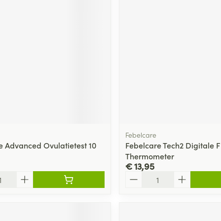
ging
Supplementen
Insectenwe
Mondmaskers
middelen
ssen
 -
id
d
Febelcare
e Advanced Ovulatietest 10
Febelcare Tech2 Digitale F
Thermometer
Zelfbruiner
Scheren
€ 13,95
Aantal