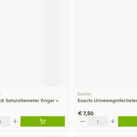
d
Exacto
k Saturatiemeter Vinger +
Exacto Urineweginfectietest
€ 7,50
Aantal