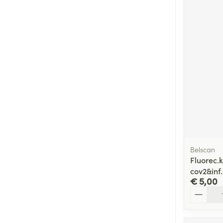
Belscan
Fluorec.
cov2&inf
€ 5,00
Aantal