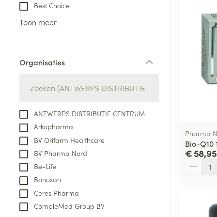
Aerosol toestel
kloven
Tabletten
Best Choice
Aerosol access
Blaren
Creme, gel en 
Toon meer
Zuurstof
Eelt
Eksteroog - lik
Ademhalingsste
Organisaties
Toon meer
filter
Spieren en gew
Specifiek voor
ANTWERPS DISTRIBUTIE CENTRUM
Naalden en spu
Arkopharma
Lichaamsverzo
Pharma N
Infecties
BV Orifarm Healthcare
Spuiten
Bio-Q10 
Deodorant
€ 58,95
BV Pharma Nord
Oplossing voor 
Gezichtsverzor
Aantal
Be-Life
Naalden
Luizen
Bonusan
Naalden voor i
Ceres Pharma
pennaalden
CompleMed Group BV
Diagnostica