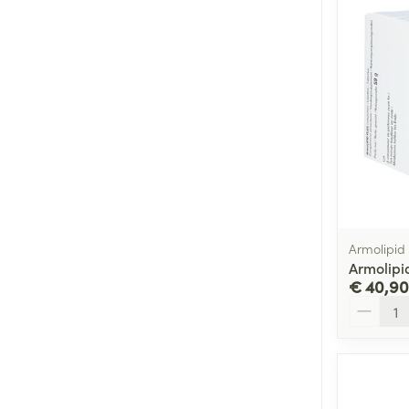
Armolipid
Armolipi
€ 40,90
Aantal