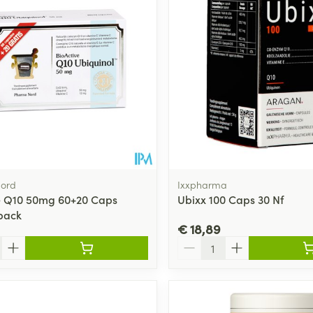
ord
Ixxpharma
e Q10 50mg 60+20 Caps
Ubixx 100 Caps 30 Nf
ack
€ 18,89
Aantal