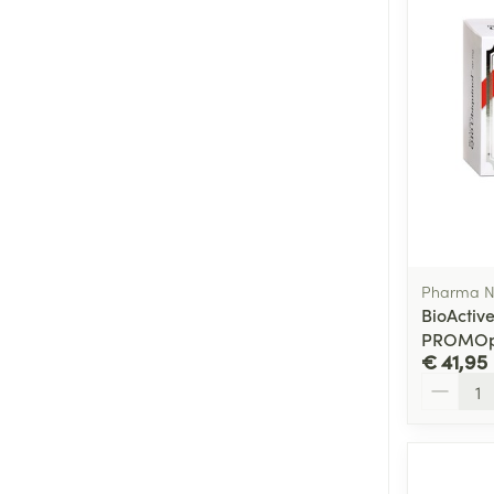
Pharma N
BioActiv
PROMOp
€ 41,95
Aantal