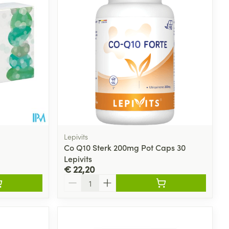
rende
Parfums en
geurproducten
Lepivits
Co Q10 Sterk 200mg Pot Caps 30
Lepivits
€ 22,20
Aantal
CBD