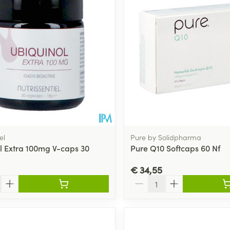
Toon meer
ging
Supplementen
Insectenwe
Mondmaskers
middelen
ssen
 -
id
d
el
Pure by Solidpharma
l Extra 100mg V-caps 30
Pure Q10 Softcaps 60 Nf
€ 34,55
Aantal
Zelfbruiner
Scheren