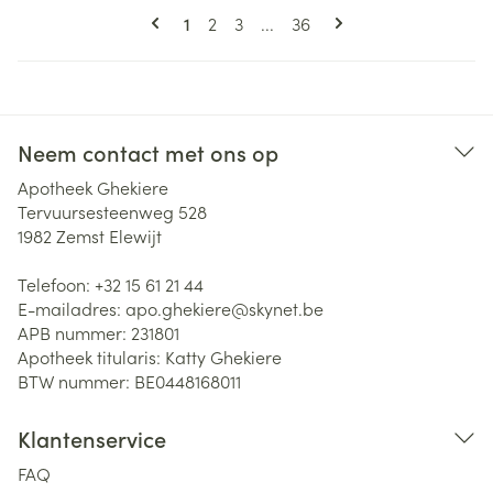
Pagina's
U lees momenteel pagina
Pagina
Pagina
Pagina
1
2
3
...
36
Neem contact met ons op
Apotheek Ghekiere
Tervuursesteenweg 528
1982
Zemst Elewijt
Telefoon:
+32 15 61 21 44
E-mailadres:
apo.ghekiere@
skynet.be
APB nummer:
231801
Apotheek titularis:
Katty Ghekiere
BTW nummer:
BE0448168011
Klantenservice
FAQ