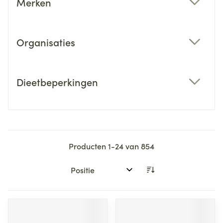
Merken
filter
Organisaties
filter
Dieetbeperkingen
filter
Producten
1
-
24
van
854
Sorteer op: