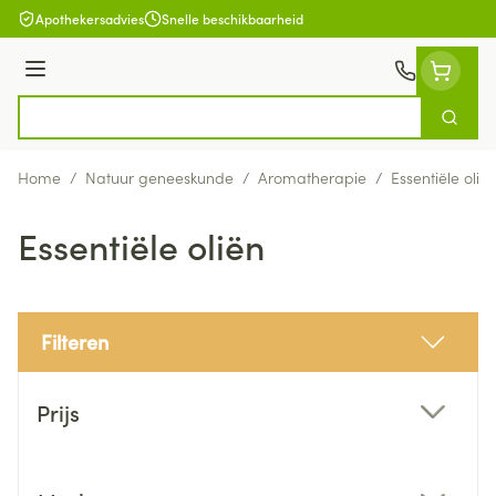
Ga naar de inhoud
Apothekersadvies
Snelle beschikbaarheid
Menu
Zoek
Product, merk, categorie...
Home
/
Natuur geneeskunde
/
Aromatherapie
/
Essentiële olië
Essentiële oliën
Filteren
Doorgaan naar productlijst
Prijs
filter