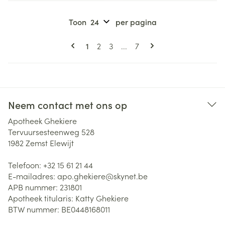
Toon
per pagina
Pagina's
U lees momenteel pagina
Pagina
Pagina
Pagina
1
2
3
...
7
Neem contact met ons op
Apotheek Ghekiere
Tervuursesteenweg 528
1982
Zemst Elewijt
Telefoon:
+32 15 61 21 44
E-mailadres:
apo.ghekiere@
skynet.be
APB nummer:
231801
Apotheek titularis:
Katty Ghekiere
BTW nummer:
BE0448168011