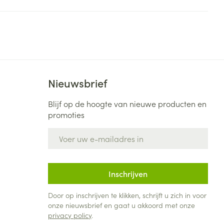
Bed
ng zon
Doorliggen - decubitis
Toon meer
ie
Urinewegen
id, spanning
Stoppen met roken
Nieuwsbrief
 en intieme
Gezichtsreiniging -
ontschminken
n Orthopedie
Instrumenten
Blijf op de hoogte van nieuwe producten en
sche
promoties
n anticonceptie
Reinigingsmelk, - crème, -
Anti tumor middelen
olie en gel
E-mail adres
jn
Tonic - lotion
zorging
Anesthesie
Micellair water
Inschrijven
Specifiek voor de ogen
t
ie
Diverse geneesmiddelen
Door op inschrijven te klikken, schrijft u zich in voor
Toon meer
onze nieuwsbrief en gaat u akkoord met onze
privacy policy
.