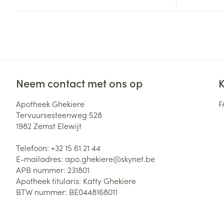
Zuurstof
Eelt
Eksteroog - lik
Ademhalingsste
Toon meer
Spieren en gew
Neem contact met ons op
K
Specifiek voor
Naalden en spu
Apotheek Ghekiere
F
Lichaamsverzo
Tervuursesteenweg 528
Infecties
Spuiten
1982
Zemst Elewijt
Deodorant
Oplossing voor 
Gezichtsverzor
Telefoon:
+32 15 61 21 44
Naalden
Luizen
E-mailadres:
apo.ghekiere@
skynet.be
APB nummer:
231801
Naalden voor i
Apotheek titularis:
Katty Ghekiere
pennaalden
BTW nummer:
BE0448168011
Diagnostica
Toon meer