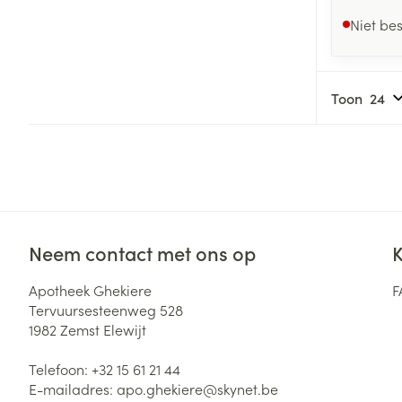
Niet be
Toon
Neem contact met ons op
K
Apotheek Ghekiere
F
Tervuursesteenweg 528
1982
Zemst Elewijt
Telefoon:
+32 15 61 21 44
E-mailadres:
apo.ghekiere@
skynet.be