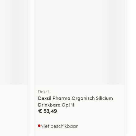
rende
Parfums en
geurproducten
Dexsil
CBD
Dexsil Pharma Organisch Silicium
Drinkbare Opl 1l
€ 53,49
Niet beschikbaar