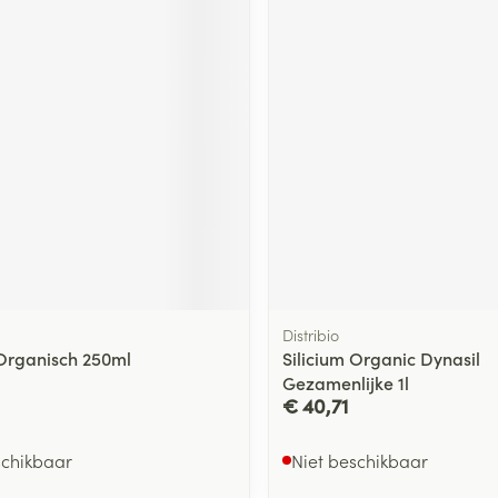
ging
Supplementen
Insectenwe
Mondmaskers
middelen
ssen
 -
id
d
Distribio
Zelfbruiner
Scheren
 Organisch 250ml
Silicium Organic Dynasil
Gezamenlijke 1l
€ 40,71
schikbaar
Niet beschikbaar