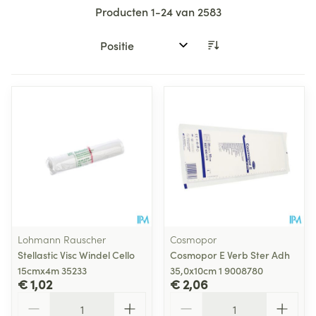
Producten
1
-
24
van
2583
Sorteer op:
Lohmann Rauscher
Cosmopor
Stellastic Visc Windel Cello
Cosmopor E Verb Ster Adh
15cmx4m 35233
35,0x10cm 1 9008780
€ 1,02
€ 2,06
Aantal
Aantal