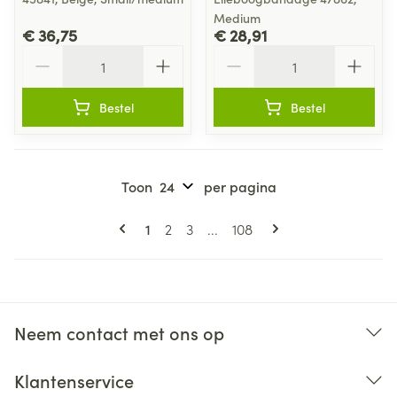
Medium
€ 36,75
€ 28,91
Aantal
Aantal
Bestel
Bestel
Toon
per pagina
Pagina's
U lees momenteel pagina
Pagina
Pagina
Pagina
1
2
3
...
108
Neem contact met ons op
Klantenservice