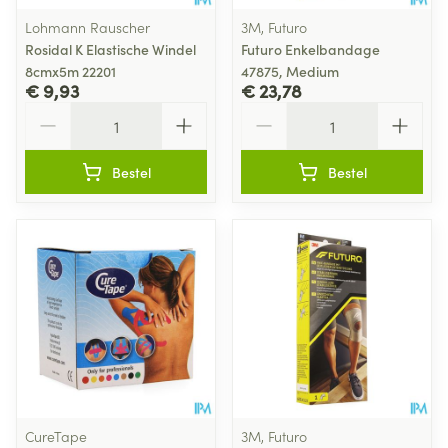
Lohmann Rauscher
3M, Futuro
Rosidal K Elastische Windel
Futuro Enkelbandage
8cmx5m 22201
47875, Medium
€ 9,93
€ 23,78
Aantal
Aantal
Bestel
Bestel
CureTape
3M, Futuro