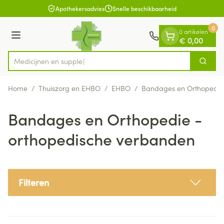
Dia 1 van 1
Ga naar de inhoud
Apothekersadvies
Snelle beschikbaarheid
0
0 artikelen
Menu
€ 0,00
M
Zoek
Product, merk, categorie...
Home
/
Thuiszorg en EHBO
/
EHBO
/
Bandages en Orthopedie
Bandages en Orthopedie -
orthopedische verbanden
Filteren