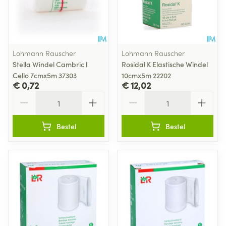
Lohmann Rauscher
Lohmann Rauscher
Stella Windel Cambric l
Rosidal K Elastische Windel
Cello 7cmx5m 37303
10cmx5m 22202
€ 0,72
€ 12,02
Aantal
Aantal
Bestel
Bestel