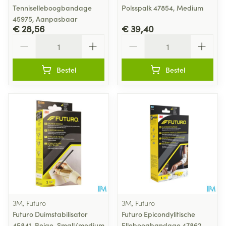
Tenniselleboogbandage
Polsspalk 47854, Medium
45975, Aanpasbaar
€ 28,56
€ 39,40
Aantal
Aantal
Bestel
Bestel
3M, Futuro
3M, Futuro
Futuro Duimstabilisator
Futuro Epicondylitische
45841, Beige, Small/medium
Elleboogbandage 47862,