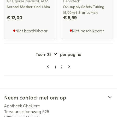
Air Liquide Medical, ALM
Henrotech
Aerosol Masker Kind 1 Alm
O2-supply Safety Tubing
15,00m 6 Star Lumen
€ 12,00
€ 5,39
Niet beschikbaar
Niet beschikbaar
Toon
per pagina
Pagina's
U lees momenteel pagina
Pagina
1
2
Neem contact met ons op
Apotheek Ghekiere
Tervuursesteenweg 528