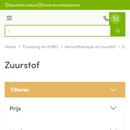
Ga naar de inhoud
Apothekersadvies
Snelle beschikbaarheid
Menu
Zoek
Product, merk, categorie...
Home
/
Thuiszorg en EHBO
/
Aerosoltherapie en zuurstof
/
Zuur
Zuurstof
Filteren
Doorgaan naar productlijst
Prijs
filter