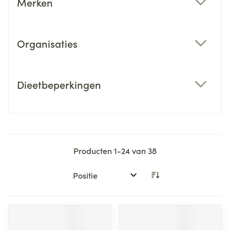
Merken
filter
Organisaties
filter
Dieetbeperkingen
filter
Producten
1
-
24
van
38
Sorteer op: