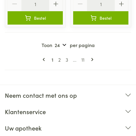
Bestel
Bestel
Toon
per pagina
Pagina's
U lees momenteel pagina
Pagina
Pagina
Pagina
1
2
3
...
11
Neem contact met ons op
Klantenservice
Uw apotheek