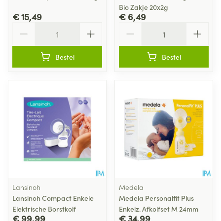
Bio Zakje 20x2g
€ 15,49
€ 6,49
Aantal
Aantal
Bestel
Bestel
Lansinoh
Medela
Lansinoh Compact Enkele
Medela Personalfit Plus
Elektrische Borstkolf
Enkelz. Afkolfset M 24mm
€ 99,99
€ 34,99