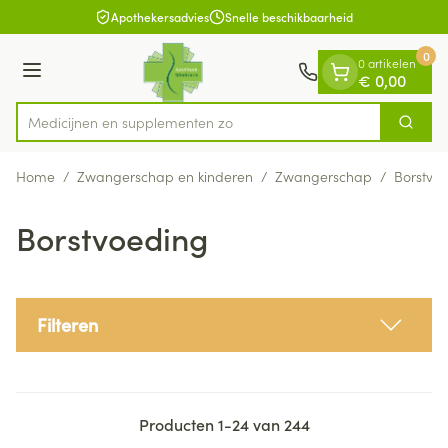
Dia 1 van 1
Ga naar de inhoud
Apothekersadvies
Snelle beschikbaarheid
0
0 artikelen
Menu
€ 0,00
Medicijn
Zoek
Product, merk, categorie...
Home
/
Zwangerschap en kinderen
/
Zwangerschap
/
Borstvo
Borstvoeding
Filteren
Producten
1
-
24
van
244