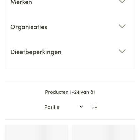
Merken
filter
Organisaties
filter
Dieetbeperkingen
filter
Producten
1
-
24
van
81
Sorteer op: