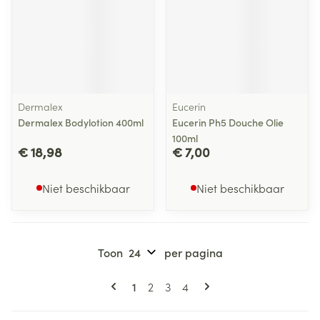
Dermalex
Eucerin
Dermalex Bodylotion 400ml
Eucerin Ph5 Douche Olie
100ml
€ 18,98
€ 7,00
Niet beschikbaar
Niet beschikbaar
Toon
per pagina
Pagina's
U lees momenteel pagina
Pagina
Pagina
Pagina
1
2
3
4