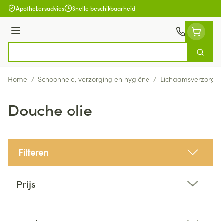
Ga naar de inhoud
Apothekersadvies
Snelle beschikbaarheid
Menu
Zoek
Product, merk, categorie...
Home
/
Schoonheid, verzorging en hygiëne
/
Lichaamsverzorgi
Douche olie
Filteren
Doorgaan naar productlijst
Prijs
filter