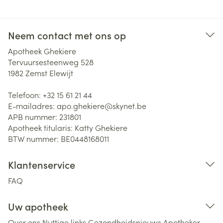
Neem contact met ons op
Apotheek Ghekiere
Tervuursesteenweg 528
1982
Zemst Elewijt
Telefoon:
+32 15 61 21 44
E-mailadres:
apo.ghekiere@
skynet.be
APB nummer:
231801
Apotheek titularis:
Katty Ghekiere
BTW nummer:
BE0448168011
Klantenservice
FAQ
Uw apotheek
Over ons
Nuttige links
Gezondheidsnieuws
Apotheker