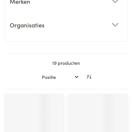
Merken
filter
Organisaties
filter
19
producten
Sorteer op: