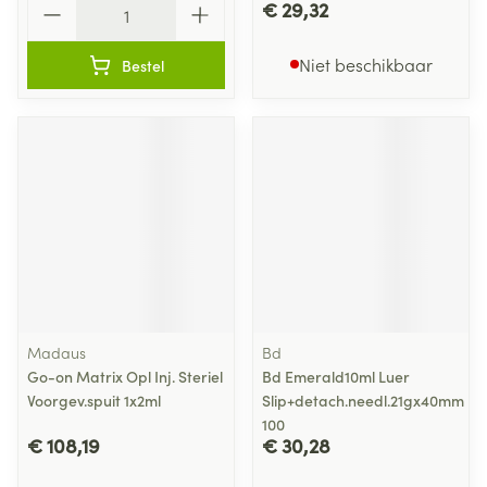
€ 29,32
Niet beschikbaar
Bestel
Madaus
Bd
Go-on Matrix Opl Inj. Steriel
Bd Emerald10ml Luer
Voorgev.spuit 1x2ml
Slip+detach.needl.21gx40mm
100
€ 108,19
€ 30,28