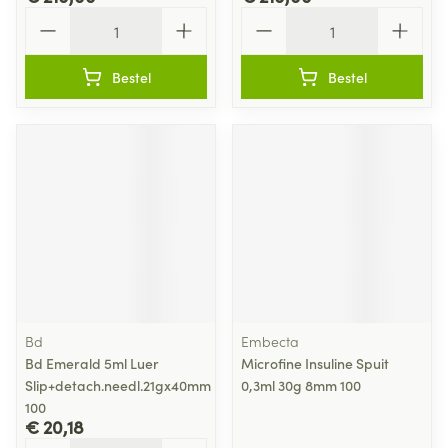
Aantal
Aantal
Bestel
Bestel
Bd
Embecta
Bd Emerald 5ml Luer
Microfine Insuline Spuit
Slip+detach.needl.21gx40mm
0,3ml 30g 8mm 100
100
€ 20,18
Aantal