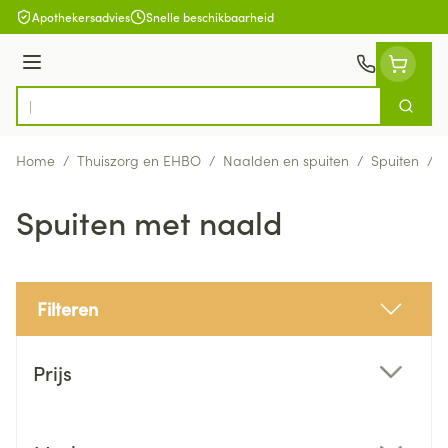
Ga naar de inhoud
Apothekersadvies
Snelle beschikbaarheid
Menu
Zoek
Product, merk, categorie...
Home
/
Thuiszorg en EHBO
/
Naalden en spuiten
/
Spuiten
/
S
Spuiten met naald
Filteren
Doorgaan naar productlijst
Prijs
filter