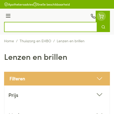
Ga naar de inhoud
Apothekersadvies
Snelle beschikbaarheid
Menu
Zoek
Product, merk, categorie...
Home
/
Thuiszorg en EHBO
/
Lenzen en brillen
Lenzen en brillen
Filteren
Doorgaan naar productlijst
Prijs
filter