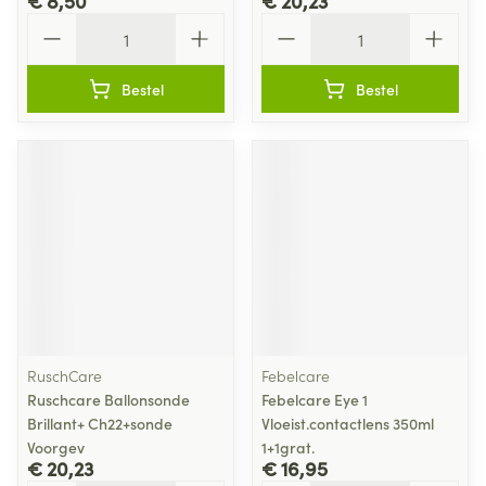
€ 8,50
€ 20,23
Aantal
Aantal
Bestel
Bestel
RuschCare
Febelcare
Ruschcare Ballonsonde
Febelcare Eye 1
Brillant+ Ch22+sonde
Vloeist.contactlens 350ml
Voorgev
1+1grat.
€ 20,23
€ 16,95