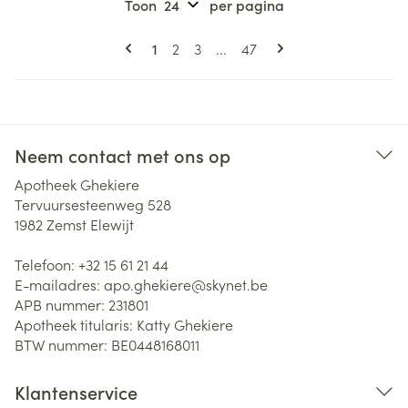
Toon
per pagina
Pagina's
U lees momenteel pagina
Pagina
Pagina
Pagina
1
2
3
...
47
Neem contact met ons op
Apotheek Ghekiere
Tervuursesteenweg 528
1982
Zemst Elewijt
Telefoon:
+32 15 61 21 44
E-mailadres:
apo.ghekiere@
skynet.be
APB nummer:
231801
Apotheek titularis:
Katty Ghekiere
BTW nummer:
BE0448168011
Klantenservice