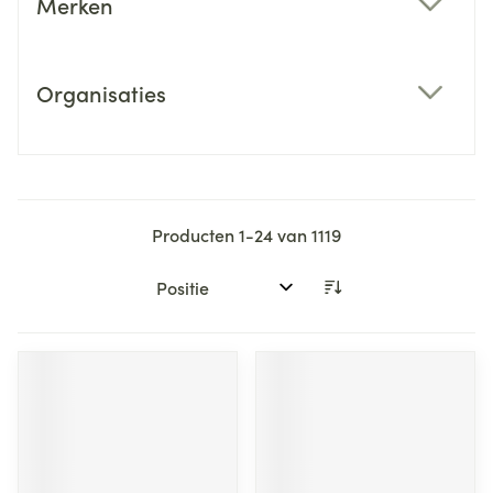
Merken
filter
Organisaties
filter
Producten
1
-
24
van
1119
Sorteer op: