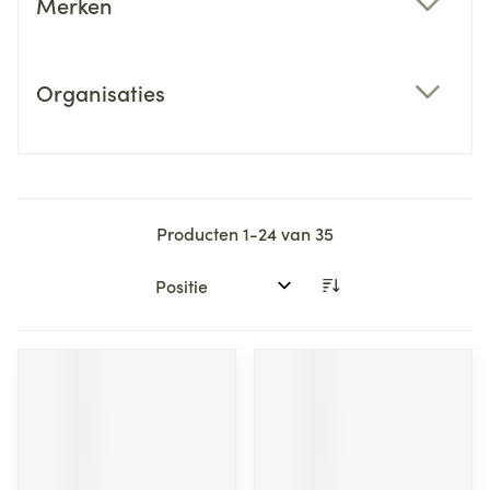
Merken
filter
Organisaties
filter
Producten
1
-
24
van
35
Sorteer op: