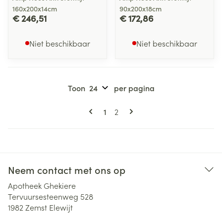
160x200x14cm
90x200x18cm
€ 246,51
€ 172,86
Niet beschikbaar
Niet beschikbaar
Toon
per pagina
Pagina's
U lees momenteel pagina
Pagina
1
2
Neem contact met ons op
Apotheek Ghekiere
Tervuursesteenweg 528
1982
Zemst Elewijt