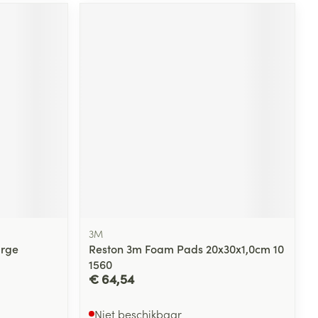
rende
Parfums en
geurproducten
CBD
3M
arge
Reston 3m Foam Pads 20x30x1,0cm 10
1560
€ 64,54
Niet beschikbaar