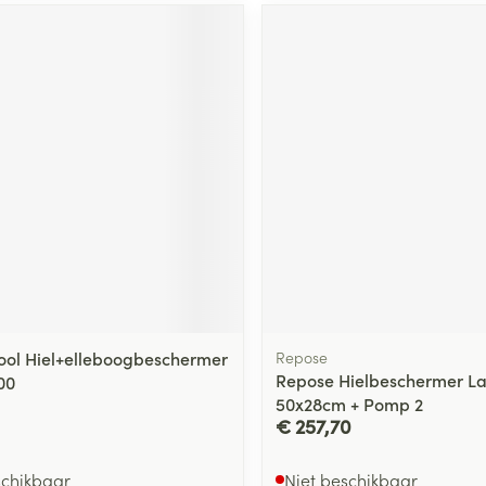
ging
Supplementen
Insectenwe
Mondmaskers
middelen
ssen
 -
id
d
Zelfbruiner
Scheren
ol Hiel+elleboogbeschermer
Repose
Repose Hielbeschermer L
00
50x28cm + Pomp 2
€ 257,70
schikbaar
Niet beschikbaar