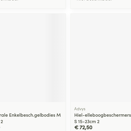
Advys
erale Enkelbesch.gelbodies M
Hiel-elleboogbeschermers
 2
S 15-23cm 2
0
€ 72,50