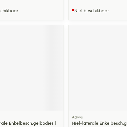
schikbaar
Niet beschikbaar
Advys
rale Enkelbesch.gelbodies l
Hiel-laterale Enkelbesch.g