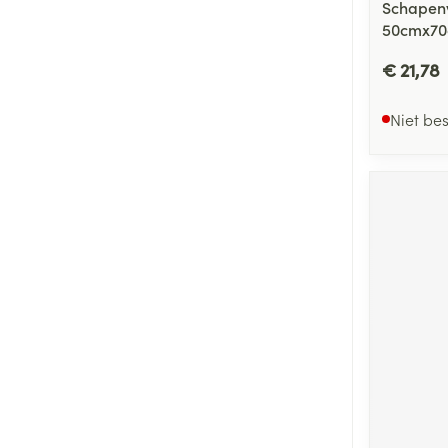
Schapenv
50cmx70
€ 21,78
Niet be