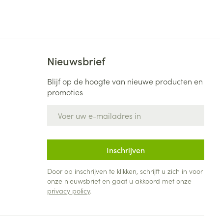
Bed
ng zon
Doorliggen - decubitis
Toon meer
ie
Urinewegen
Nieuwsbrief
id, spanning
Stoppen met roken
Blijf op de hoogte van nieuwe producten en
 en intieme
Gezichtsreiniging -
promoties
ontschminken
n Orthopedie
Instrumenten
sche
E-mail adres
n anticonceptie
Reinigingsmelk, - crème, -
Anti tumor middelen
olie en gel
jn
Tonic - lotion
Inschrijven
zorging
Anesthesie
Micellair water
Door op inschrijven te klikken, schrijft u zich in voor
Specifiek voor de ogen
onze nieuwsbrief en gaat u akkoord met onze
t
ie
Diverse geneesmiddelen
privacy policy
.
Toon meer