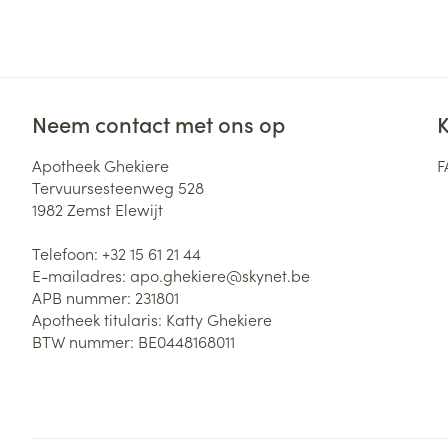
Zuurstof
Eelt
Eksteroog - lik
Ademhalingsste
Toon meer
Neem contact met ons op
K
Spieren en gew
Apotheek Ghekiere
F
Specifiek voor
Tervuursesteenweg 528
Naalden en spu
1982
Zemst Elewijt
Lichaamsverzo
Infecties
Spuiten
Deodorant
Telefoon:
+32 15 61 21 44
Oplossing voor 
E-mailadres:
apo.ghekiere@
skynet.be
Gezichtsverzor
APB nummer:
231801
Naalden
Luizen
Apotheek titularis:
Katty Ghekiere
BTW nummer:
BE0448168011
Naalden voor i
pennaalden
Diagnostica
Toon meer