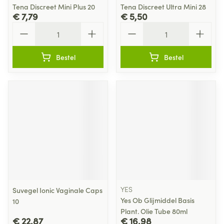
Tena Discreet Mini Plus 20
Tena Discreet Ultra Mini 28
€ 7,79
€ 5,50
Aantal
Aantal
Bestel
Bestel
YES
Suvegel Ionic Vaginale Caps
Yes Ob Glijmiddel Basis
10
Plant. Olie Tube 80ml
€ 22,87
€ 16,98