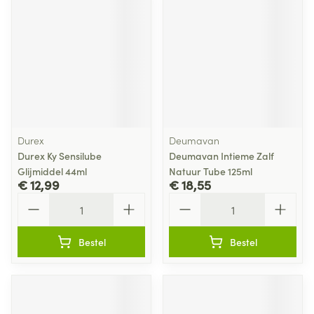
Durex
Deumavan
Durex Ky Sensilube
Deumavan Intieme Zalf
Glijmiddel 44ml
Natuur Tube 125ml
€ 12,99
€ 18,55
Aantal
Aantal
Bestel
Bestel