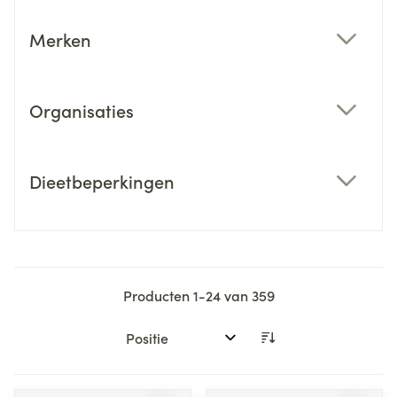
Merken
filter
Organisaties
filter
Dieetbeperkingen
filter
Producten
1
-
24
van
359
Sorteer op: