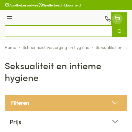
Ga naar de inhoud
Apothekersadvies
Snelle beschikbaarheid
Menu
Zoek
Product, merk, categorie...
Home
/
Schoonheid, verzorging en hygiëne
/
Seksualiteit en int
Seksualiteit en intieme
hygiene
Filteren
Doorgaan naar productlijst
Prijs
filter