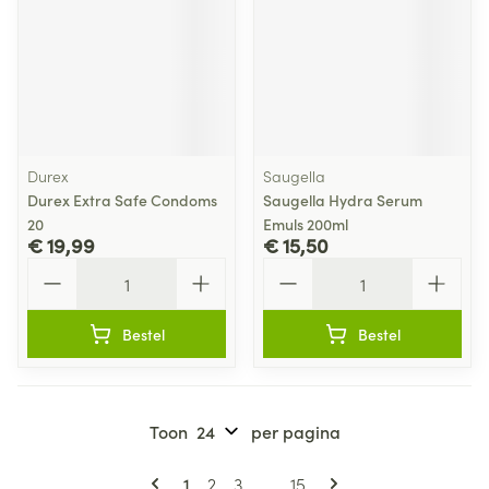
Durex
Saugella
Durex Extra Safe Condoms
Saugella Hydra Serum
20
Emuls 200ml
€ 19,99
€ 15,50
Aantal
Aantal
Bestel
Bestel
Toon
per pagina
Pagina's
U lees momenteel pagina
Pagina
Pagina
Pagina
1
2
3
...
15