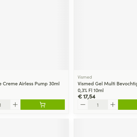
ging
Supplementen
Insectenwe
Mondmaskers
middelen
ssen
 -
id
d
Vismed
re Creme Airless Pump 30ml
Vismed Gel Multi Bevocht
0,3% Fl 10ml
€ 17,54
Zelfbruiner
Scheren
Aantal