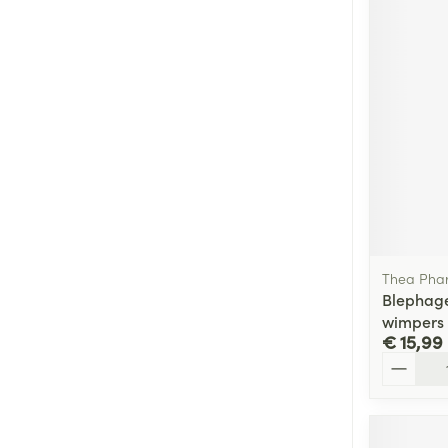
Thea Pha
Blephage
wimpers
€ 15,99
Aantal