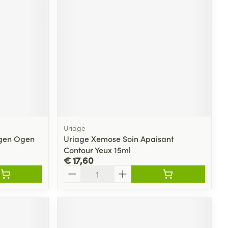
rende
Parfums en
geurproducten
Uriage
igen Ogen
Uriage Xemose Soin Apaisant
Contour Yeux 15ml
€ 17,60
CBD
Aantal