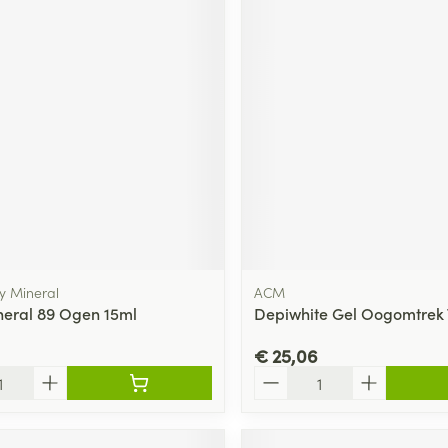
hy Mineral
ACM
neral 89 Ogen 15ml
Depiwhite Gel Oogomtrek 
€ 25,06
Aantal