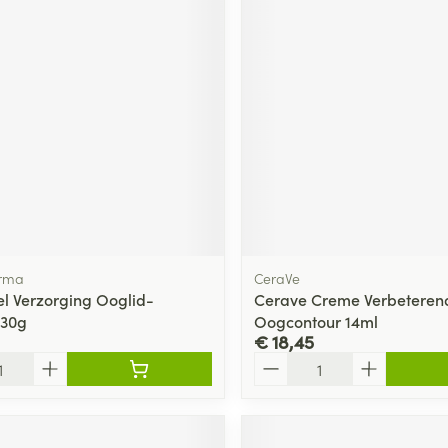
rma
CeraVe
l Verzorging Ooglid-
Cerave Creme Verbeteren
 30g
Oogcontour 14ml
€ 18,45
Aantal