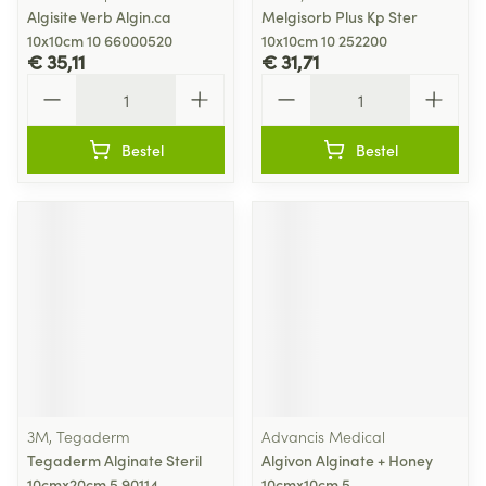
Algisite Verb Algin.ca
Melgisorb Plus Kp Ster
10x10cm 10 66000520
10x10cm 10 252200
€ 35,11
€ 31,71
Aantal
Aantal
Bestel
Bestel
3M, Tegaderm
Advancis Medical
Tegaderm Alginate Steril
Algivon Alginate + Honey
10cmx20cm 5 90114
10cmx10cm 5