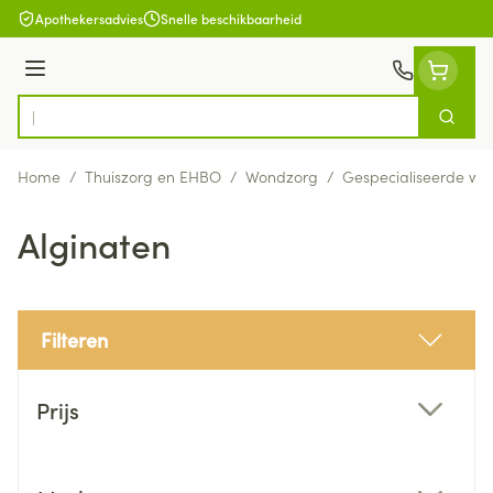
Ga naar de inhoud
Apothekersadvies
Snelle beschikbaarheid
Menu
Zoek
Product, merk, categorie...
Home
/
Thuiszorg en EHBO
/
Wondzorg
/
Gespecialiseerde wo
Alginaten
Filteren
Doorgaan naar productlijst
Prijs
filter