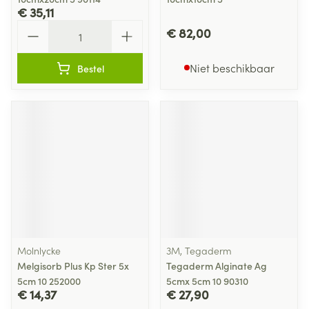
€ 35,11
Aantal
€ 82,00
Niet beschikbaar
Bestel
Molnlycke
3M, Tegaderm
Melgisorb Plus Kp Ster 5x
Tegaderm Alginate Ag
5cm 10 252000
5cmx 5cm 10 90310
€ 14,37
€ 27,90