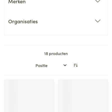
Merken
filter
Organisaties
filter
18
producten
Sorteer op: