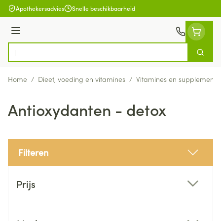
Ga naar de inhoud
Apothekersadvies
Snelle beschikbaarheid
Menu
Zoek
Product, merk, categorie...
Home
/
Dieet, voeding en vitamines
/
Vitamines en supplemente
Antioxydanten - detox
Filteren
Doorgaan naar productlijst
Prijs
filter