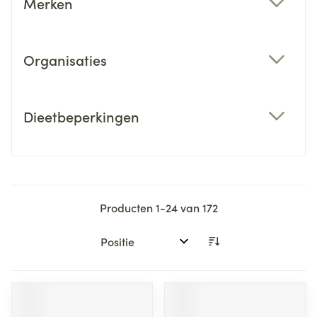
Merken
filter
Organisaties
filter
Dieetbeperkingen
filter
Producten
1
-
24
van
172
Sorteer op: