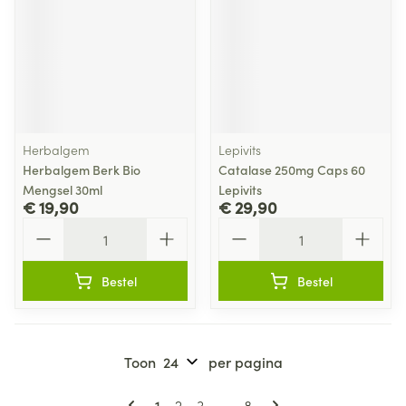
Herbalgem
Lepivits
Herbalgem Berk Bio
Catalase 250mg Caps 60
Mengsel 30ml
Lepivits
€ 19,90
€ 29,90
Aantal
Aantal
Bestel
Bestel
Toon
per pagina
Pagina's
U lees momenteel pagina
Pagina
Pagina
Pagina
1
2
3
...
8