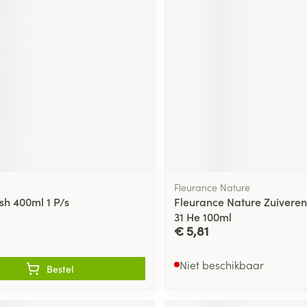
ging
Supplementen
Insectenwe
Mondmaskers
middelen
ssen
 -
id
d
Fleurance Nature
sh 400ml 1 P/s
Fleurance Nature Zuivere
31 He 100ml
Zelfbruiner
Scheren
€ 5,81
Niet beschikbaar
Bestel