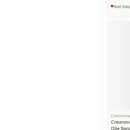
Niet be
CreAroma
Crearoma
Olie Spr