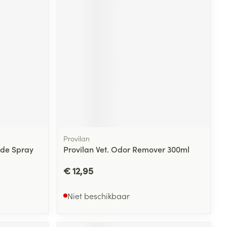
rende
Parfums en
geurproducten
Provilan
nde Spray
Provilan Vet. Odor Remover 300ml
CBD
€ 12,95
Niet beschikbaar