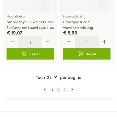
Hospithera
Hansaplast
Microdacyn 60 Wound Care
Hansaplast Zalf
Sol Onepack500ml 44102-00
Wondhelende 20g
€ 19,07
€ 5,99
Aantal
Aantal
Bestel
Bestel
Toon
per pagina
Pagina's
U lees momenteel pagina
Pagina
Pagina
1
2
3