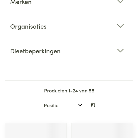
Merken
filter
Organisaties
filter
Dieetbeperkingen
filter
Producten
1
-
24
van
58
Sorteer op: