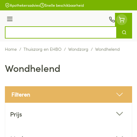
Ga naar de inhoud
Apothekersadvies
Snelle beschikbaarheid
Menu
Zoek
Product, merk, categorie...
Home
/
Thuiszorg en EHBO
/
Wondzorg
/
Wondhelend
Wondhelend
Filteren
Doorgaan naar productlijst
Prijs
filter