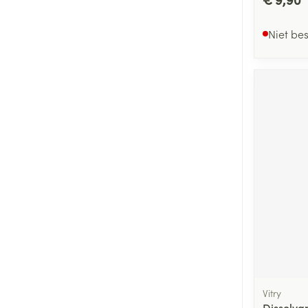
Niet be
Vitry
Dissolva