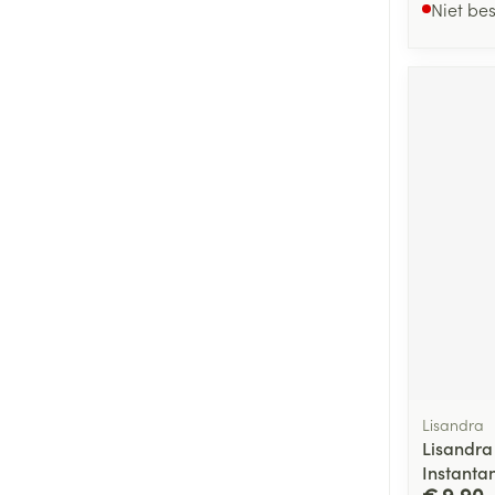
Niet be
Lisandra
Lisandra
Instanta
€ 9,90