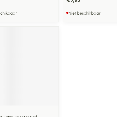
schikbaar
Niet beschikbaar
nt Extra Zacht 150ml