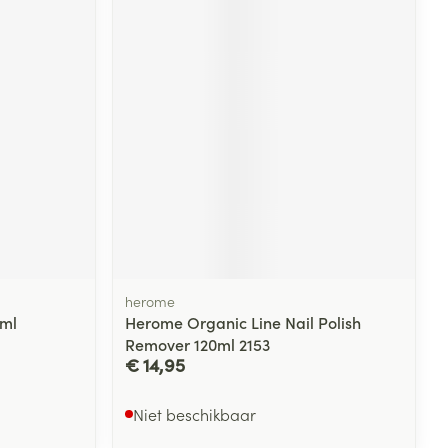
rende
Parfums en
geurproducten
herome
CBD
5ml
Herome Organic Line Nail Polish
Remover 120ml 2153
€ 14,95
Niet beschikbaar