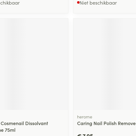
schikbaar
Niet beschikbaar
herome
 Cosmenail Dissolvant
Caring Nail Polish Remove
ne 75ml
€ 7,95