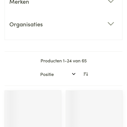
Merken
filter
Organisaties
filter
Producten
1
-
24
van
65
Sorteer op: