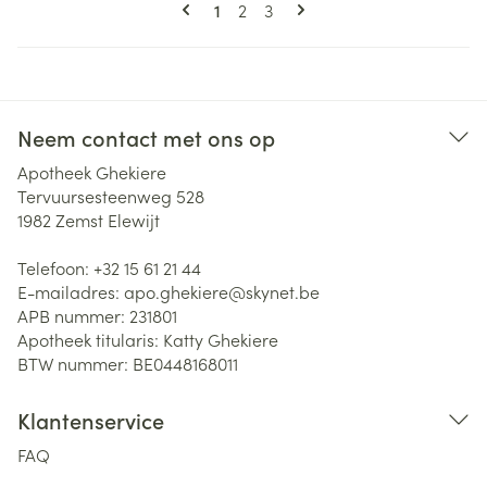
Pagina's
U lees momenteel pagina
Pagina
Pagina
1
2
3
Neem contact met ons op
Apotheek Ghekiere
Tervuursesteenweg 528
1982
Zemst Elewijt
Telefoon:
+32 15 61 21 44
E-mailadres:
apo.ghekiere@
skynet.be
APB nummer:
231801
Apotheek titularis:
Katty Ghekiere
BTW nummer:
BE0448168011
Klantenservice
FAQ