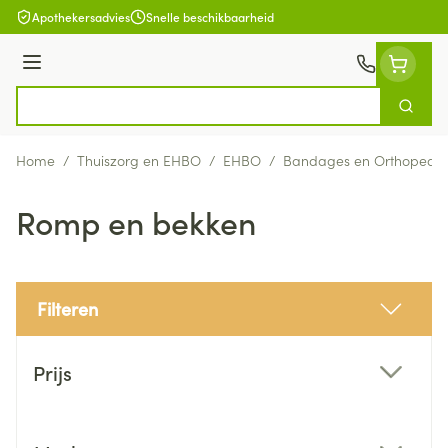
Ga naar de inhoud
Apothekersadvies
Snelle beschikbaarheid
Menu
Zoek
Product, merk, categorie...
Home
/
Thuiszorg en EHBO
/
EHBO
/
Bandages en Orthopedie
Romp en bekken
Filteren
Doorgaan naar productlijst
Prijs
filter