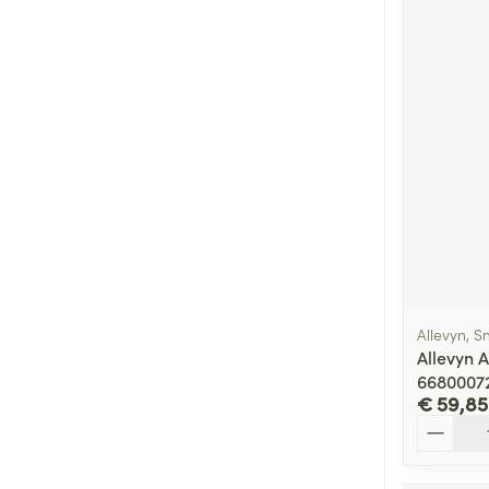
Allevyn, 
Allevyn A
6680007
€ 59,85
Aantal