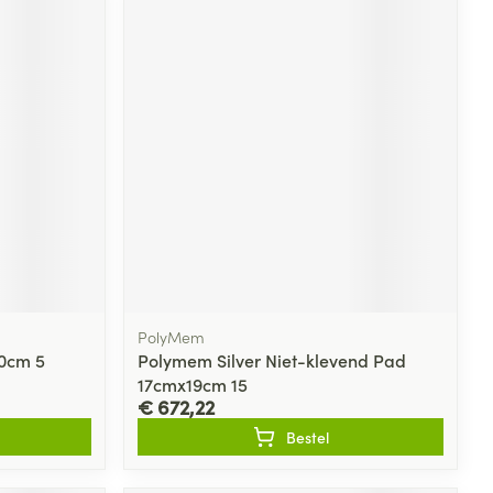
PolyMem
10cm 5
Polymem Silver Niet-klevend Pad
17cmx19cm 15
€ 672,22
Bestel