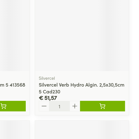
rende
Parfums en
geurproducten
Silvercel
cm 5 413568
Silvercel Verb Hydro Algin. 2,5x30,5cm
5 Cad230
€ 51,57
CBD
Aantal