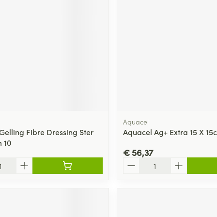
ging
Supplementen
Insectenwe
Mondmaskers
middelen
ssen
 -
id
d
Aquacel
Gelling Fibre Dressing Ster
Aquacel Ag+ Extra 15 X 15
m 10
€ 56,37
Zelfbruiner
Scheren
Aantal