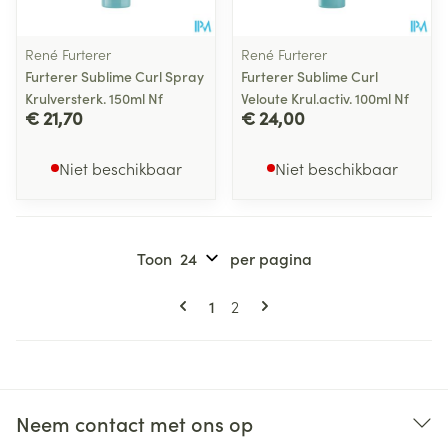
René Furterer
René Furterer
Furterer Sublime Curl Spray
Furterer Sublime Curl
Krulversterk. 150ml Nf
Veloute Krul.activ. 100ml Nf
€ 21,70
€ 24,00
Niet beschikbaar
Niet beschikbaar
Toon
per pagina
Pagina's
U lees momenteel pagina
Pagina
1
2
Neem contact met ons op