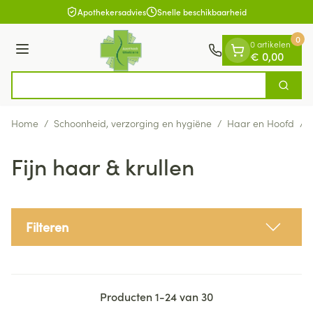
Dia 1 van 1
Ga naar de inhoud
Apothekersadvies
Snelle beschikbaarheid
0
0 artikelen
Menu
€ 0,00
Vind
Zoek
Product, merk, categorie...
Home
/
Schoonheid, verzorging en hygiëne
/
Haar en Hoofd
/
Fijn haar & krullen
Filteren
Producten
1
-
24
van
30