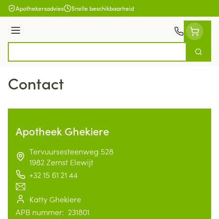
Ga naar de inhoud
Apothekersadvies
Snelle beschikbaarheid
Menu
Zoek
Product, merk, categorie...
Contact
Apotheek Ghekiere
address
Tervuursesteenweg 528
1982
Zemst Elewijt
+32 15 61 21 44
Telefoon
E-mailadres
Katty Ghekiere
Apotheek titularis
APB nummer:
231801
APB nummer