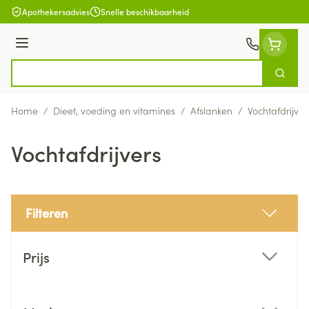
Ga naar de inhoud
Apothekersadvies
Snelle beschikbaarheid
Menu
Zoek
Product, merk, categorie...
Home
/
Dieet, voeding en vitamines
/
Afslanken
/
Vochtafdrijver
Vochtafdrijvers
Filteren
Doorgaan naar productlijst
Prijs
filter