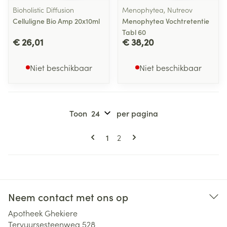
Bioholistic Diffusion
Menophytea, Nutreov
Celluligne Bio Amp 20x10ml
Menophytea Vochtretentie
Tabl 60
€ 26,01
€ 38,20
Niet beschikbaar
Niet beschikbaar
Toon
per pagina
Pagina's
U lees momenteel pagina
Pagina
1
2
Neem contact met ons op
Apotheek Ghekiere
Tervuursesteenweg 528