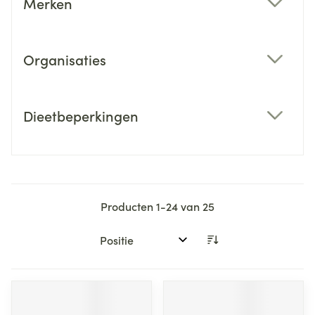
Merken
filter
Organisaties
filter
Dieetbeperkingen
filter
Producten
1
-
24
van
25
Sorteer op: