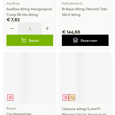
Asaflow
Astrazeneca
Asaflow 80mg Maagsapres
Brilique 90mg Filmomh Tabl
Comp Bli 56x 80mg
168 X 90mg
€ 7,62
Aantal
€ 144,88
Bestel
Reserveer
Geneesmiddel
Geneesmiddel
Op voorschrift
Bayer
Clexane 40mg/0,4ml Pi
Cardioaspirine
Pharma Opl Inj Voorg.sp.10