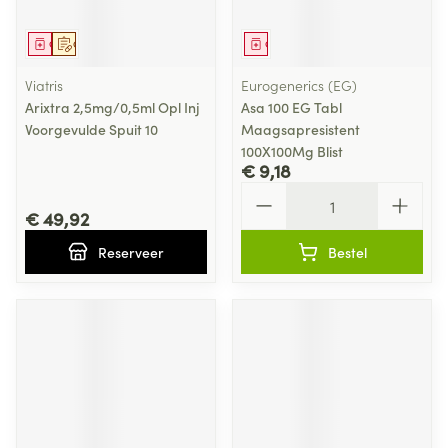
Geneesmiddel
Op voorschrift
Geneesmiddel
Viatris
Eurogenerics (EG)
Arixtra 2,5mg/0,5ml Opl Inj
Asa 100 EG Tabl
Voorgevulde Spuit 10
Maagsapresistent
100X100Mg Blist
€ 9,18
Aantal
€ 49,92
Reserveer
Bestel