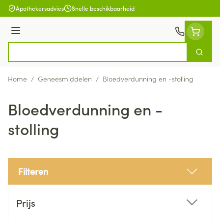
Ga naar de inhoud
Apothekersadvies
Snelle beschikbaarheid
Menu
Zoek
Product, merk, categorie...
Home
/
Geneesmiddelen
/
Bloedverdunning en -stolling
Bloedverdunning en -
stolling
Filteren
Doorgaan naar productlijst
Prijs
filter