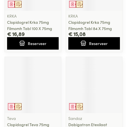
Geneesmiddel
Op voorschrift
Geneesmiddel
Op voorschrift
KRKA
KRKA
Clopidogrel Krka 75mg
Clopidogrel Krka 75mg
Filmomh Tabl 100 X 75mg
Filmomh Tabl 84 X 75mg
€ 16,89
€ 15,08
Reserveer
Reserveer
Geneesmiddel
Op voorschrift
Geneesmiddel
Op voorschrift
Teva
Sandoz
Clopidogrel Teva 75mg
Dabigatran Etexilaat