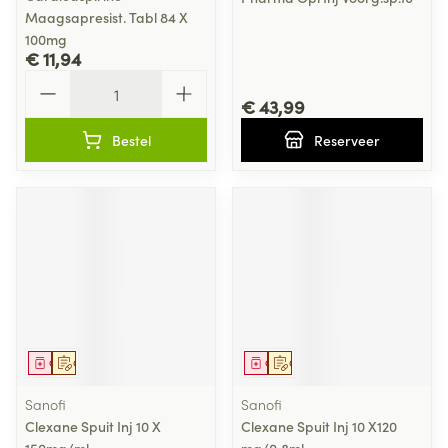
Maagsapresist. Tabl 84 X
100mg
€ 11,94
Aantal
€ 43,99
Bestel
Reserveer
Geneesmiddel
Op voorschrift
Geneesmiddel
Op voorschrift
Sanofi
Sanofi
Clexane Spuit Inj 10 X
Clexane Spuit Inj 10 X120