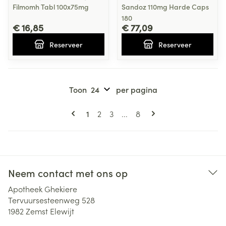
Filmomh Tabl 100x75mg
Sandoz 110mg Harde Caps
180
€ 16,85
€ 77,09
Reserveer
Reserveer
Toon
per pagina
Pagina's
U lees momenteel pagina
Pagina
Pagina
Pagina
1
2
3
...
8
Neem contact met ons op
Apotheek Ghekiere
Tervuursesteenweg 528
1982
Zemst Elewijt