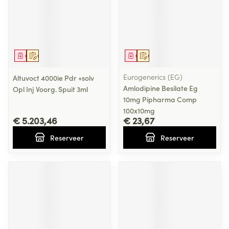
Geneesmiddel
Op voorschrift
Geneesmiddel
Op voorschrift
Eurogenerics (EG)
Altuvoct 4000ie Pdr +solv
Amlodipine Besilate Eg
Opl Inj Voorg. Spuit 3ml
10mg Pipharma Comp
100x10mg
€ 5.203,46
€ 23,67
Reserveer
Reserveer