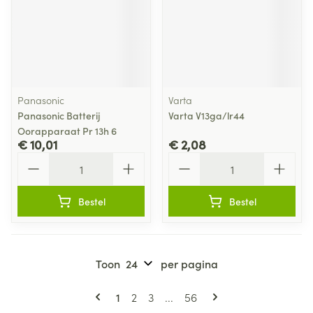
Panasonic
Varta
Panasonic Batterij
Varta V13ga/lr44
Oorapparaat Pr 13h 6
€ 10,01
€ 2,08
Aantal
Aantal
Bestel
Bestel
Toon
per pagina
Pagina's
U lees momenteel pagina
Pagina
Pagina
Pagina
1
2
3
...
56