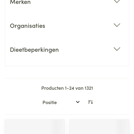
Merken
filter
Organisaties
filter
Dieetbeperkingen
filter
Producten
1
-
24
van
1321
Sorteer op: