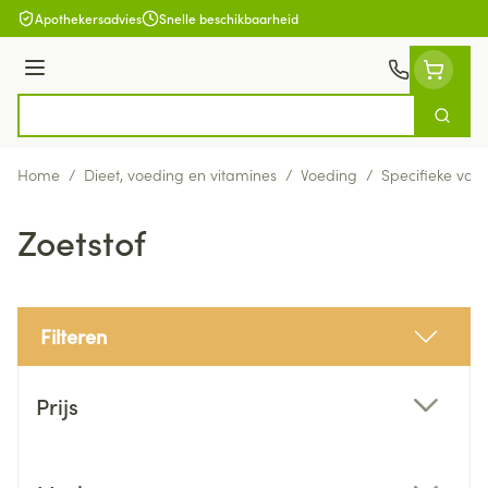
Ga naar de inhoud
Apothekersadvies
Snelle beschikbaarheid
Menu
Zoek
Product, merk, categorie...
Home
/
Dieet, voeding en vitamines
/
Voeding
/
Specifieke voe
Zoetstof
Filteren
Doorgaan naar productlijst
Prijs
filter