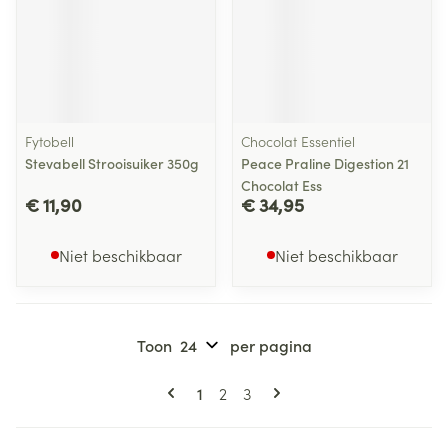
Fytobell
Chocolat Essentiel
Stevabell Strooisuiker 350g
Peace Praline Digestion 21
Chocolat Ess
€ 11,90
€ 34,95
Niet beschikbaar
Niet beschikbaar
Toon
per pagina
Pagina's
U lees momenteel pagina
Pagina
Pagina
1
2
3