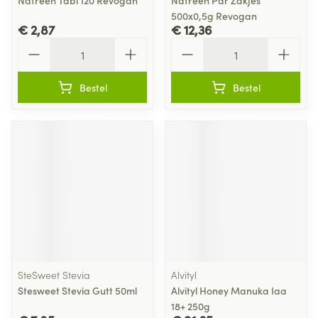
Natreen Tabl 120 Revogan
Natreen Pdr Zakjes
500x0,5g Revogan
€ 2,87
€ 12,36
Aantal
Aantal
Bestel
Bestel
SteSweet Stevia
Alvityl
Stesweet Stevia Gutt 50ml
Alvityl Honey Manuka Iaa
18+ 250g