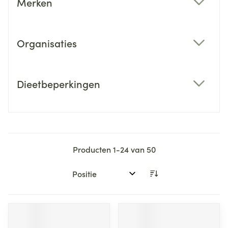
Merken
filter
Organisaties
filter
Dieetbeperkingen
filter
Producten
1
-
24
van
50
Sorteer op: