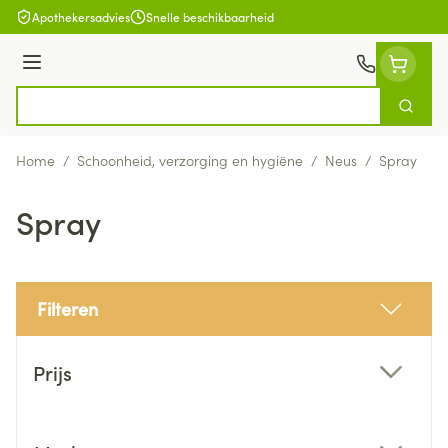
Ga naar de inhoud
Apothekersadvies
Snelle beschikbaarheid
Menu
Zoek
Product, merk, categorie...
Home
/
Schoonheid, verzorging en hygiëne
/
Neus
/
Spray
Spray
Filteren
Doorgaan naar productlijst
Prijs
filter