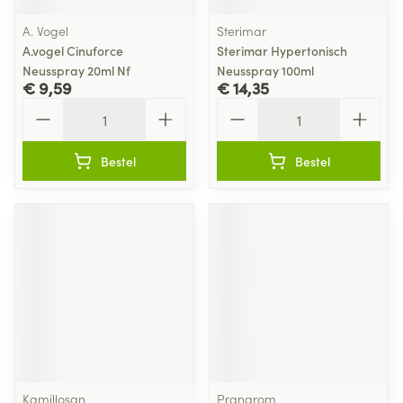
A. Vogel
Sterimar
A.vogel Cinuforce
Sterimar Hypertonisch
Neusspray 20ml Nf
Neusspray 100ml
€ 9,59
€ 14,35
Aantal
Aantal
Bestel
Bestel
Kamillosan
Pranarom