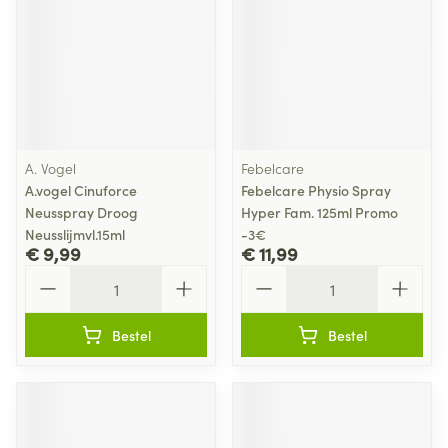
A. Vogel
Febelcare
A.vogel Cinuforce
Febelcare Physio Spray
Neusspray Droog
Hyper Fam. 125ml Promo
Neusslijmvl.15ml
-3€
€ 9,99
€ 11,99
Aantal
Aantal
Bestel
Bestel