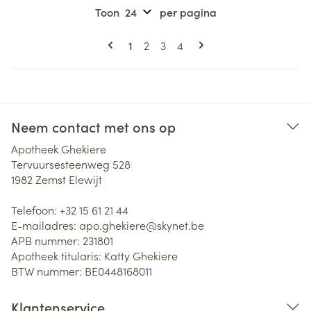
Toon
per pagina
Pagina's
U lees momenteel pagina
Pagina
Pagina
Pagina
1
2
3
4
Neem contact met ons op
Apotheek Ghekiere
Tervuursesteenweg 528
1982
Zemst Elewijt
Telefoon:
+32 15 61 21 44
E-mailadres:
apo.ghekiere@
skynet.be
APB nummer:
231801
Apotheek titularis:
Katty Ghekiere
BTW nummer:
BE0448168011
Klantenservice