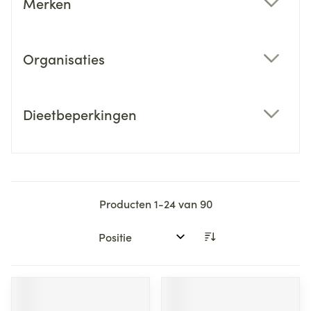
Merken
filter
Organisaties
filter
Dieetbeperkingen
filter
Producten
1
-
24
van
90
Sorteer op: