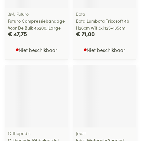
3M, Futuro
Bota
Futuro Compressiebandage
Bota Lumbota Tricosoft 4b
Voor De Buik 46200, Large
H26cm Wit 3xl 125-135cm
€ 47,75
€ 71,00
Niet beschikbaar
Niet beschikbaar
Orthopedic
Jobst
Orthopedic Ribbelgordel
Jobst Maternity Support