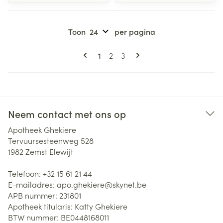
Toon
per pagina
Pagina's
U lees momenteel pagina
Pagina
Pagina
1
2
3
Neem contact met ons op
Apotheek Ghekiere
Tervuursesteenweg 528
1982
Zemst Elewijt
Telefoon:
+32 15 61 21 44
E-mailadres:
apo.ghekiere@
skynet.be
APB nummer:
231801
Apotheek titularis:
Katty Ghekiere
BTW nummer:
BE0448168011