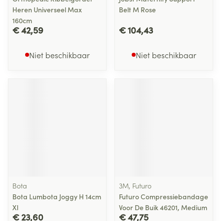
Heren Universeel Max
Belt M Rose
160cm
€ 42,59
€ 104,43
Niet beschikbaar
Niet beschikbaar
Bota
3M, Futuro
Bota Lumbota Joggy H 14cm
Futuro Compressiebandage
Xl
Voor De Buik 46201, Medium
€ 23,60
€ 47,75