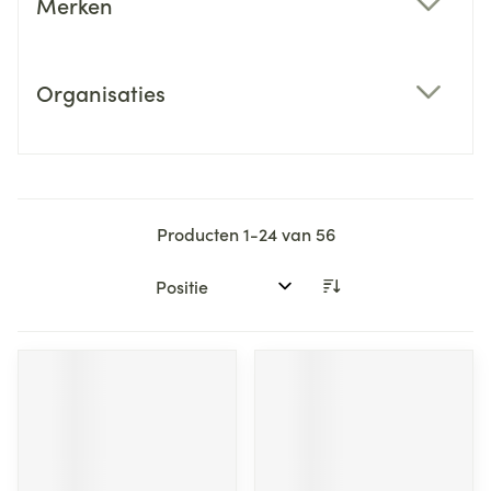
Merken
filter
Organisaties
filter
Producten
1
-
24
van
56
Sorteer op: