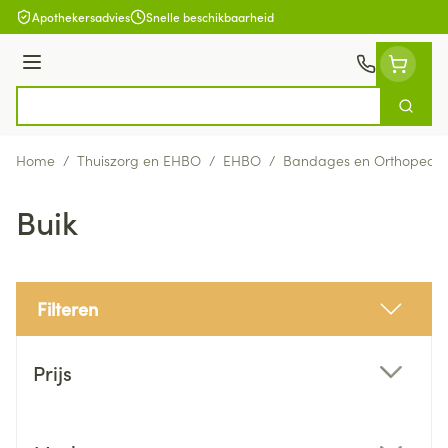
Ga naar de inhoud
Apothekersadvies
Snelle beschikbaarheid
Menu
Zoek
Product, merk, categorie...
Home
/
Thuiszorg en EHBO
/
EHBO
/
Bandages en Orthopedie
Buik
Filteren
Doorgaan naar productlijst
Prijs
filter