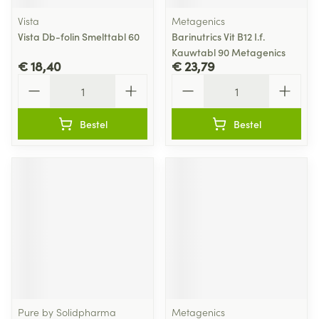
Vista
Metagenics
Vista Db-folin Smelttabl 60
Barinutrics Vit B12 I.f.
Kauwtabl 90 Metagenics
€ 18,40
€ 23,79
Aantal
Aantal
Bestel
Bestel
Pure by Solidpharma
Metagenics