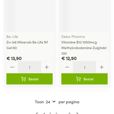
Be-Life
Deba Pharma
Zn-b6 Minerals Be Life Nf
Vitamine B12 1000mcg
Gel 60
Methylcobalamine Zuigtabl
100
€ 13,90
€ 12,90
Aantal
Aantal
Bestel
Bestel
Toon
per pagina
Pagina's
U lees momenteel pagina
Pagina
Pagina
Pagina
1
2
3
...
6