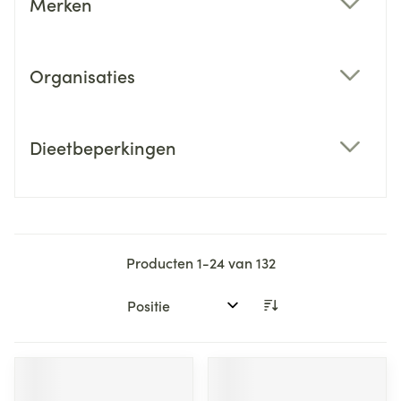
Merken
filter
Organisaties
filter
Dieetbeperkingen
filter
Producten
1
-
24
van
132
Sorteer op: