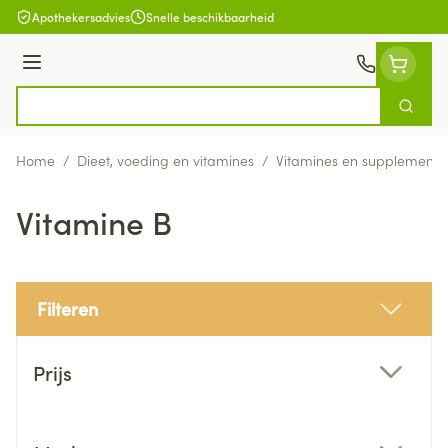
Ga naar de inhoud
Apothekersadvies
Snelle beschikbaarheid
Menu
Zoek
Product, merk, categorie...
Home
/
Dieet, voeding en vitamines
/
Vitamines en supplemente
Vitamine B
Filteren
Doorgaan naar productlijst
Prijs
filter