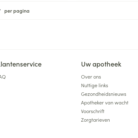
ging
Supplementen
Insectenwe
per pagina
Mondmaskers
middelen
ssen
 -
id
d
lantenservice
Uw apotheek
AQ
Over ons
Nuttige links
Gezondheidsnieuws
Zelfbruiner
Scheren
Apotheker van wacht
Voorschrift
Zorgtarieven