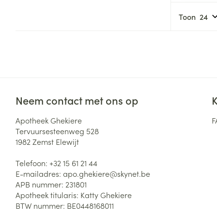
Haar
Gezichtsverzor
Toon
Pillendozen en
accessoires
Pigmentstoorni
Gevoelige huid
geïrriteerde hu
Doffe huid
Gemengde hui
Neem contact met ons op
K
Toon meer
Apotheek Ghekiere
F
Tervuursesteenweg 528
1982
Zemst Elewijt
Snurken
Telefoon:
+32 15 61 21 44
E-mailadres:
apo.ghekiere@
skynet.be
APB nummer:
231801
Apotheek titularis:
Katty Ghekiere
BTW nummer:
BE0448168011