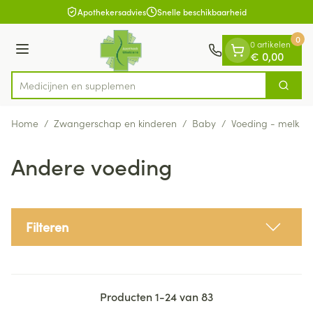
Dia 1 van 1
Ga naar de inhoud
Apothekersadvies
Snelle beschikbaarheid
0
0 artikelen
Menu
€ 0,00
Me
Zoek
Product, merk, categorie...
Home
/
Zwangerschap en kinderen
/
Baby
/
Voeding - melk
/
Andere voeding
Filteren
Producten
1
-
24
van
83