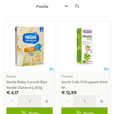
Sorteer op:
Nestle
Trenker
Nestle Baby Cereals Rijst
Imutis Colic Fl Druppels 50ml
Vanille Glutenvrij 250g
Nf
€ 4,17
€ 12,99
Aantal
Aantal
Bestel
Bestel