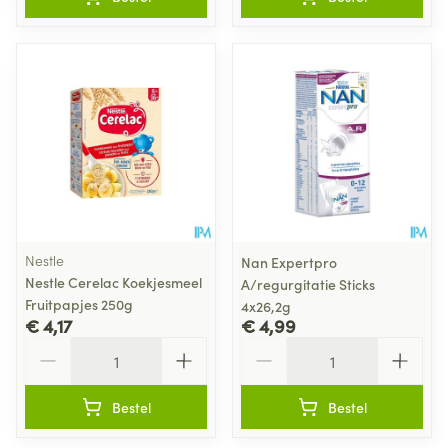
Nestle
Nan Expertpro
Nestle Cerelac Koekjesmeel
A/regurgitatie Sticks
Fruitpapjes 250g
4x26,2g
€ 4,17
€ 4,99
Aantal
Aantal
Bestel
Bestel