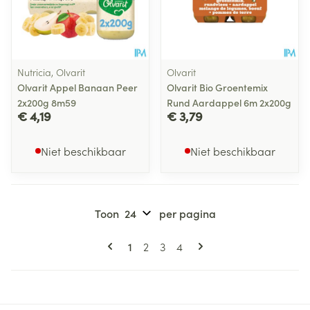
Nutricia, Olvarit
Olvarit
Olvarit Appel Banaan Peer
Olvarit Bio Groentemix
2x200g 8m59
Rund Aardappel 6m 2x200g
€ 4,19
€ 3,79
Niet beschikbaar
Niet beschikbaar
Toon
per pagina
Pagina's
U lees momenteel pagina
Pagina
Pagina
Pagina
1
2
3
4